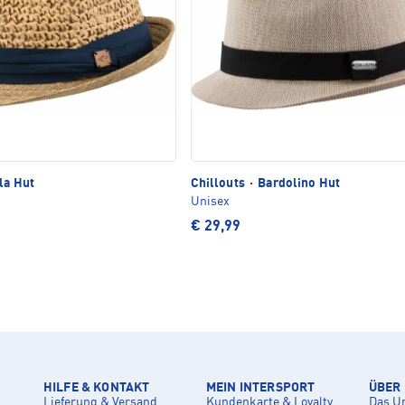
la Hut
Chillouts
·
Bardolino Hut
Unisex
€ 29,99
HILFE & KONTAKT
MEIN INTERSPORT
ÜBER
Lieferung & Versand
Kundenkarte & Loyalty
Das U