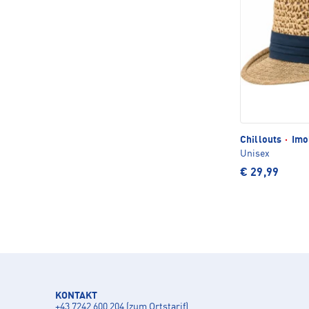
Chillouts
·
Imo
Unisex
€ 29,99
KONTAKT
+43 7242 600 204 (zum Ortstarif)