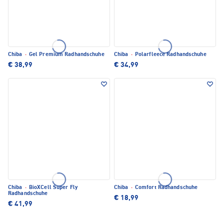
Chiba
·
Gel Premium Radhandschuhe
Chiba
·
Polarfleece Radhandschuhe
€ 38,99
€ 34,99
Chiba
·
BioXCell Super Fly
Chiba
·
Comfort Radhandschuhe
Radhandschuhe
€ 18,99
€ 41,99