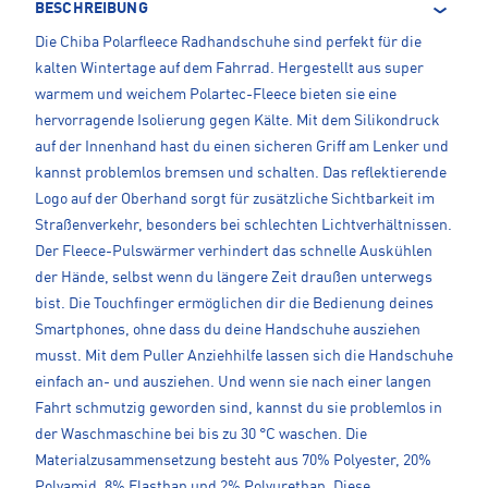
BESCHREIBUNG
Die Chiba Polarfleece Radhandschuhe sind perfekt für die
kalten Wintertage auf dem Fahrrad. Hergestellt aus super
warmem und weichem Polartec-Fleece bieten sie eine
hervorragende Isolierung gegen Kälte. Mit dem Silikondruck
auf der Innenhand hast du einen sicheren Griff am Lenker und
kannst problemlos bremsen und schalten. Das reflektierende
Logo auf der Oberhand sorgt für zusätzliche Sichtbarkeit im
Straßenverkehr, besonders bei schlechten Lichtverhältnissen.
Der Fleece-Pulswärmer verhindert das schnelle Auskühlen
der Hände, selbst wenn du längere Zeit draußen unterwegs
bist. Die Touchfinger ermöglichen dir die Bedienung deines
Smartphones, ohne dass du deine Handschuhe ausziehen
musst. Mit dem Puller Anziehhilfe lassen sich die Handschuhe
einfach an- und ausziehen. Und wenn sie nach einer langen
Fahrt schmutzig geworden sind, kannst du sie problemlos in
der Waschmaschine bei bis zu 30 °C waschen. Die
Materialzusammensetzung besteht aus 70% Polyester, 20%
Polyamid, 8% Elasthan und 2% Polyurethan. Diese