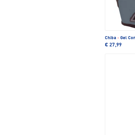
Chiba
·
Gel Co
€ 27,99