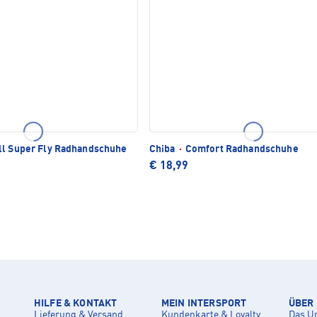
l Super Fly Radhandschuhe
Chiba
·
Comfort Radhandschuhe
€ 18,99
HILFE & KONTAKT
MEIN INTERSPORT
ÜBER
Lieferung & Versand
Kundenkarte & Loyalty
Das U