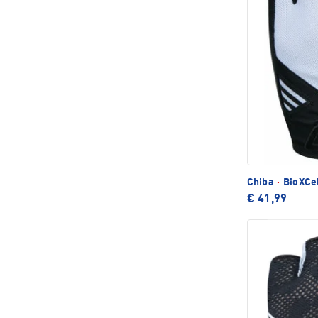
Chiba
·
BioXCel
€ 41,99