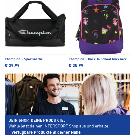
Champion
·
Sporttasche
Champion
·
Back To School Rucksack
€ 39,99
€ 35,99
DEIN SHOP. DEINE PRODUKTE.
Wähle jetzt deinen INTERSPORT Shop aus und erhalte:
Verfügbare Produkte in deiner Nähe