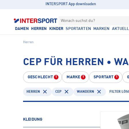
INTERSPORT App downloaden
Wonach suchst du?
DAMEN
HERREN
KINDER
SPORTARTEN
MARKEN
AKTUEL
Herren
CEP FÜR HERREN • W
GESCHLECHT
MARKE
SPORTART
1
1
1
HERREN
CEP
WANDERN
FILTER LÖS
KLEIDUNG