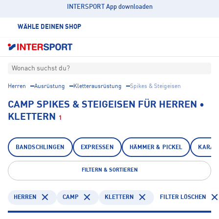
INTERSPORT App downloaden
WÄHLE DEINEN SHOP
Wonach suchst du?
Herren
Ausrüstung
Kletterausrüstung
Spikes & Steigeisen
CAMP SPIKES & STEIGEISEN FÜR HERREN •
KLETTERN
1
BANDSCHLINGEN
EXPRESSEN
HÄMMER & PICKEL
KARAB
FILTERN & SORTIEREN
HERREN
CAMP
KLETTERN
FILTER LÖSCHEN