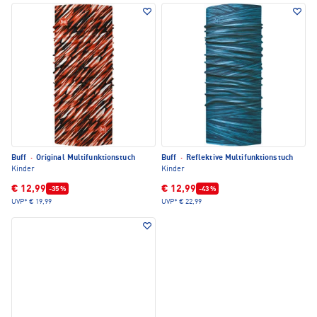
Buff
·
Original Multifunktionstuch
Buff
·
Reflektive Multifunktionstuch
Kinder
Kinder
€ 12,99
€ 12,99
-35 %
-43 %
UVP*
€ 19,99
UVP*
€ 22,99