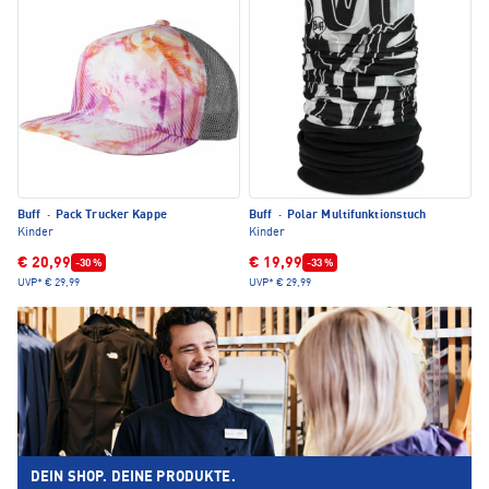
Buff
·
Pack Trucker Kappe
Buff
·
Polar Multifunktionstuch
Kinder
Kinder
€ 20,99
€ 19,99
-30 %
-33 %
UVP*
€ 29,99
UVP*
€ 29,99
DEIN SHOP. DEINE PRODUKTE.