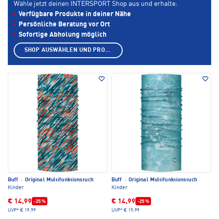
Wähle jetzt deinen INTERSPORT Shop aus und erhalte:
Verfügbare Produkte in deiner Nähe
Persönliche Beratung vor Ort
Sofortige Abholung möglich
SHOP AUSWÄHLEN UND PRODUKTE ANZEIGEN
Buff
·
Original Multifunktionstuch
Buff
·
Original Multifunktionstuch
Kinder
Kinder
€ 14,99
€ 14,99
-25 %
-25 %
UVP*
€ 19,99
UVP*
€ 19,99