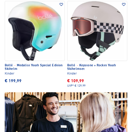
Bollé
·
Medalist Youth Special Edition
Bollé
·
Keystone + Rocket Youth
Skihelm
Skihelmset
Kinder
Kinder
€ 199,99
€ 109,99
UVP*
€ 129,99