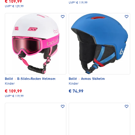
€ 109,99
UVP*
€ 119,99
UVP*
€ 129,99
Bollé
·
B-Slide+Rocket Helmset
Bollé
·
Atmos Skihelm
Kinder
Kinder
€ 109,99
€ 74,99
UVP*
€ 119,99