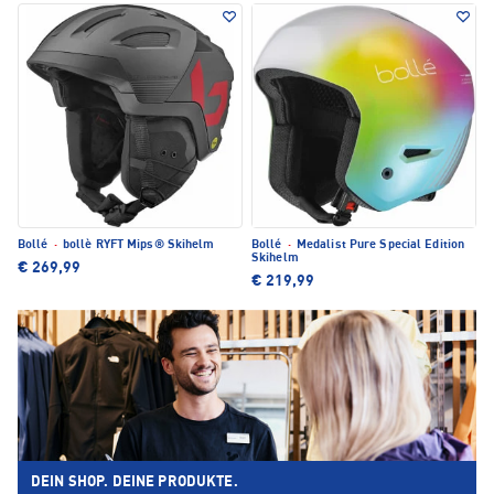
Bollé
·
bollè RYFT Mips® Skihelm
Bollé
·
Medalist Pure Special Edition
Skihelm
€ 269,99
€ 219,99
DEIN SHOP. DEINE PRODUKTE.