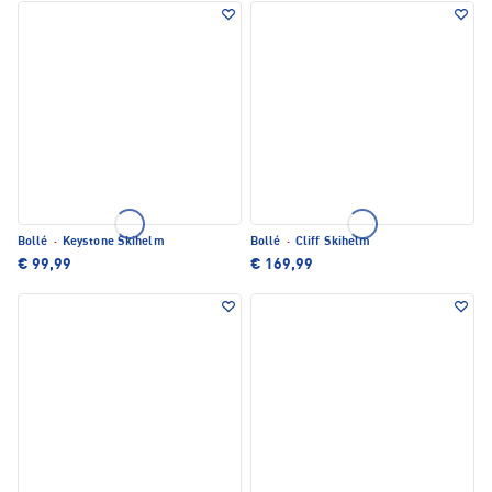
Bollé
·
Keystone Skihelm
Bollé
·
Cliff Skihelm
€ 99,99
€ 169,99