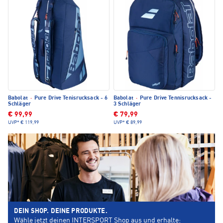
Babolat
·
Pure Drive Tenisrucksack - 6
Babolat
·
Pure Drive Tennisrucksack -
Schläger
3 Schläger
€ 99,99
€ 79,99
UVP*
€ 119,99
UVP*
€ 89,99
DEIN SHOP. DEINE PRODUKTE.
Wähle jetzt deinen INTERSPORT Shop aus und erhalte: