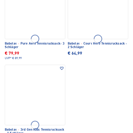
Babolat
·
Pure Aero Tennisrucksack- 3
Babolat
·
Court Hero Tennisrucksack -
Schläger
2 Schläger
€ 79,99
€ 64,99
UVP*
€ 89,99
Babolat
·
3rd Gen Kids Tennisrucksack