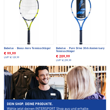
Babolat
·
Boost Aero Tennisschläger
Babolat
·
Pure Drive 30th Anniversary
Tennisschläger
€ 99,99
€ 209,99
UVP*
€ 109,99
UVP*
€ 299,99
DEIN SHOP. DEINE PRODUKTE.
Wähle jetzt deinen INTERSPORT Shop aus und erhalte: