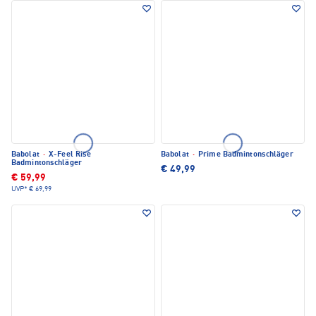
Babolat
·
X-Feel Rise
Babolat
·
Prime Badmintonschläger
Badmintonschläger
€ 49,99
€ 59,99
UVP*
€ 69,99