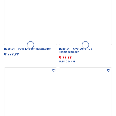
Babolat
·
PD S Lite Tennisschläger
Babolat
·
Rival Aero 102
Tennisschläger
€ 229,99
€ 99,99
UVP*
€ 149,99