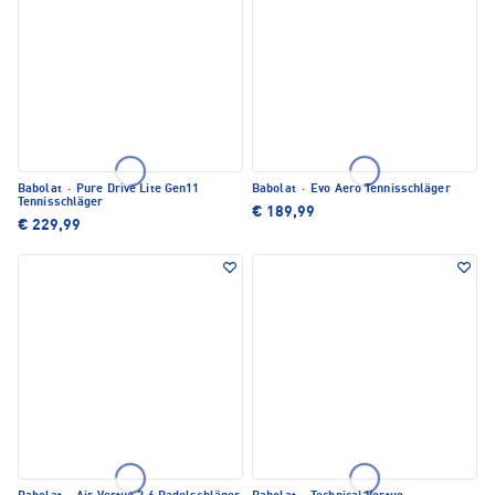
Babolat
·
Pure Drive Lite Gen11
Babolat
·
Evo Aero Tennisschläger
Tennisschläger
€ 189,99
€ 229,99