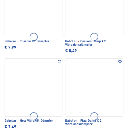
Babolat
·
Custom X2 Dämpfer
Babolat
·
Custom Damp X2
Vibrationsdämpfer
€ 7,99
€ 8,49
Babolat
·
New Vibrakill Dämpfer
Babolat
·
Flag Damp X 2
Vibrationsdämpfer
€ 7,49