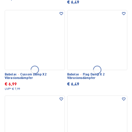
€ 6,49
Babolat
·
Custom Damp X2
Babolat
·
Flag Damp X 2
Vibrationsdämpfer
Vibrationsdämpfer
€ 6,99
€ 6,49
UVP*
€ 7,99