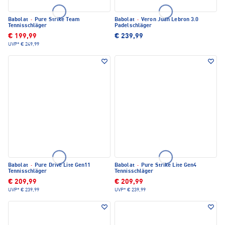
Babolat
·
Pure Strike Team
Babolat
·
Veron Juan Lebron 3.0
Tennisschläger
Padelschläger
€ 199,99
€ 239,99
UVP*
€ 249,99
Babolat
·
Pure Drive Lite Gen11
Babolat
·
Pure Strike Lite Gen4
Tennisschläger
Tennisschläger
€ 209,99
€ 209,99
UVP*
€ 239,99
UVP*
€ 239,99