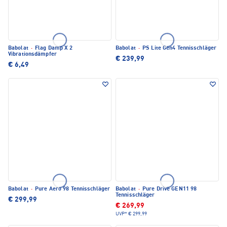
Babolat
·
Flag Damp X 2
Babolat
·
PS Lite Gen4 Tennisschläger
Vibrationsdämpfer
€ 239,99
€ 6,49
Babolat
·
Pure Aero 98 Tennisschläger
Babolat
·
Pure Drive GEN11 98
Tennisschläger
€ 299,99
€ 269,99
UVP*
€ 299,99