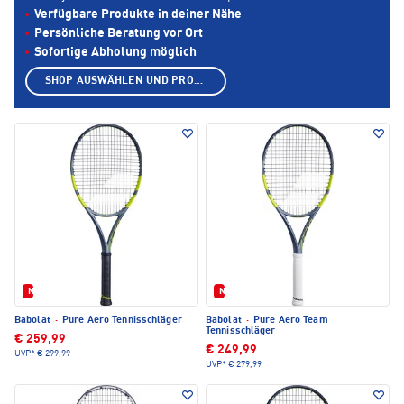
Verfügbare Produkte in deiner Nähe
Persönliche Beratung vor Ort
Sofortige Abholung möglich
SHOP AUSWÄHLEN UND PRODUKTE ANZEIGEN
Neu
Neu
Babolat
·
Pure Aero Tennisschläger
Babolat
·
Pure Aero Team
Tennisschläger
€ 259,99
€ 249,99
UVP*
€ 299,99
UVP*
€ 279,99