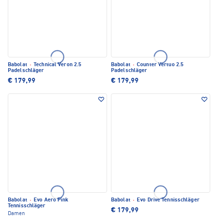
Babolat
·
Technical Veron 2.5
Babolat
·
Counter Vertuo 2.5
Padelschläger
Padelschläger
€ 179,99
€ 179,99
Babolat
·
Evo Aero Pink
Babolat
·
Evo Drive Tennisschläger
Tennisschläger
€ 179,99
Damen