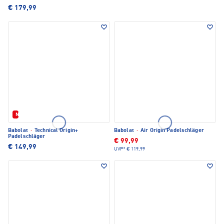
€ 179,99
Neu
Babolat
·
Technical Origin+
Babolat
·
Air Origin Padelschläger
Padelschläger
€ 99,99
€ 149,99
UVP*
€ 119,99