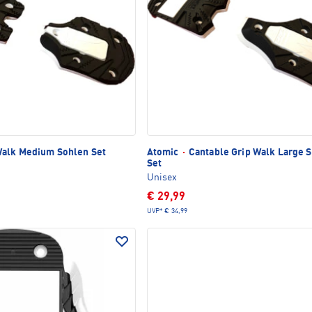
Walk Medium Sohlen Set
Atomic
·
Cantable Grip Walk Large 
Set
Unisex
€ 29,99
UVP*
€ 34,99