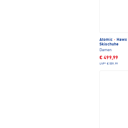
Atomic
·
Hawx 
Skischuhe
Damen
€ 499,99
UVP*
€ 559,99