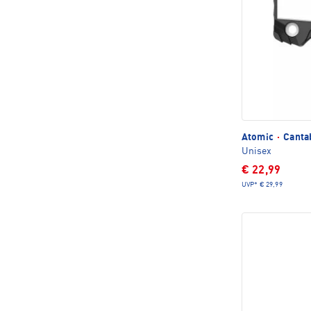
Atomic
·
Cantab
Unisex
€ 22,99
UVP*
€ 29,99