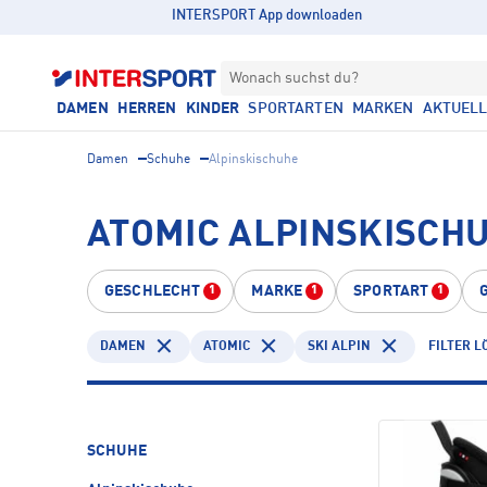
INTERSPORT App downloaden
Wonach suchst du?
DAMEN
HERREN
KINDER
SPORTARTEN
MARKEN
AKTUEL
Damen
Schuhe
Alpinskischuhe
ATOMIC ALPINSKISCHU
GESCHLECHT
MARKE
SPORTART
1
1
1
DAMEN
ATOMIC
SKI ALPIN
FILTER 
SCHUHE