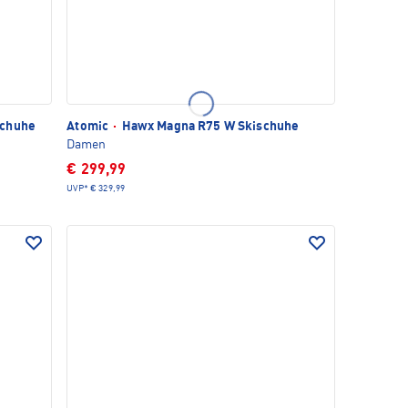
schuhe
Atomic
·
Hawx Magna R75 W Skischuhe
Damen
€ 299,99
UVP*
€ 329,99