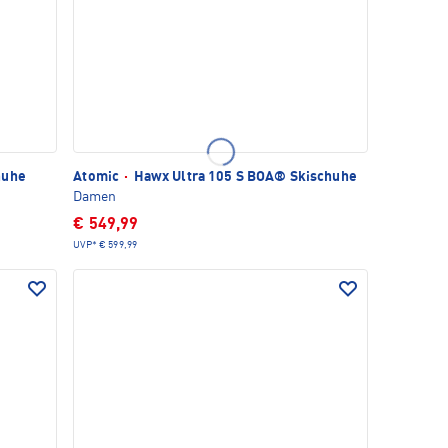
huhe
Atomic
·
Hawx Ultra 105 S BOA® Skischuhe
Damen
€ 549,99
UVP*
€ 599,99