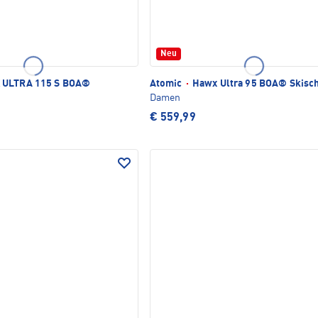
Neu
ULTRA 115 S BOA®
Atomic
·
Hawx Ultra 95 BOA® Skisc
Damen
€ 559,99