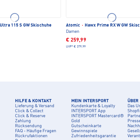
Ultra 115 S GW Skischuhe
Atomic
·
Hawx Prime RX W GW Skis
Damen
€ 259,99
UVP*
€ 379,99
HILFE & KONTAKT
MEIN INTERSPORT
ÜBER
Lieferung & Versand
Kundenkarte & Loyalty
Das U
Click & Collect
INTERSPORT App
Shopf
Click & Reserve
INTERSPORT Mastercard®
Partn
Zahlung
Gold
Press
Rücksendung
Gutscheinkarte
Nachha
FAQ - Häufige Fragen
Gewinnspiele
Gesell
Rückrufaktionen
Zufriedenheitsgarantie
Veran