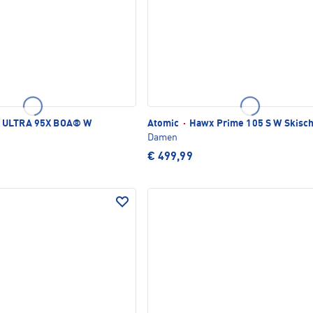
ULTRA 95X BOA® W
Atomic
·
Hawx Prime 105 S W Skisc
Damen
€ 499,99