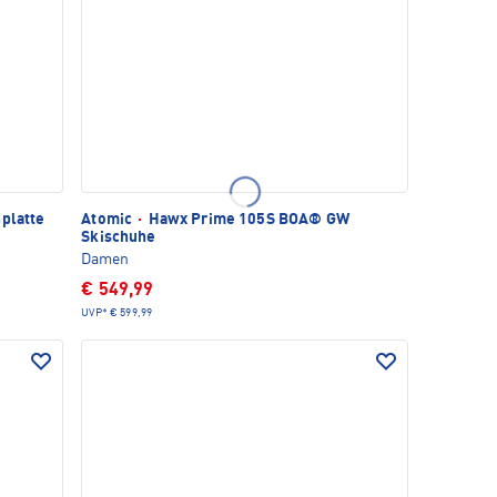
platte
Atomic
·
Hawx Prime 105S BOA® GW
Skischuhe
Damen
€ 549,99
UVP*
€ 599,99