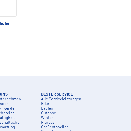
chuhe
 UNS
BESTER SERVICE
nternehmen
Alle Serviceleistungen
inder
Bike
er werden
Laufen
ebereich
Outdoor
ltigkeit
Winter
schaftliche
Fitness
twortung
Größentabellen