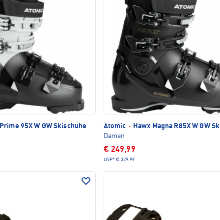
Prime 95X W GW Skischuhe
Atomic
·
Hawx Magna R85X W GW Sk
Damen
€ 249,99
UVP*
€ 329,99