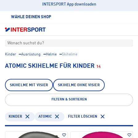
INTERSPORT App downloaden
WÄHLE DEINEN SHOP
Wonach suchst du?
Kinder
Ausrüstung
Helme
Skihelme
ATOMIC SKIHELME FÜR KINDER
14
SKIHELME MIT VISIER
SKIHELME OHNE VISIER
FILTERN & SORTIEREN
KINDER
ATOMIC
FILTER LÖSCHEN