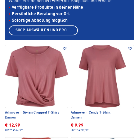
Wähle jetzt deinen INTERSPORT Shop aus und erhalte:
Verfügbare Produkte in deiner Nähe
Persönliche Beratung vor Ort
Sofortige Abholung möglich
SHOP AUSWÄHLEN UND PRODUKTE ANZEIGEN
Athmove
·
Sivian Cropped T-Shirt
Athmove
·
Cendy T-Shirt
Damen
Damen
€ 12,99
€ 9,99
UVP*
€ 44,99
UVP*
€ 39,99