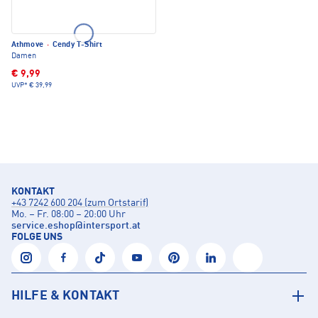
Athmove
·
Cendy T-Shirt
Damen
€ 9,99
UVP*
€ 39,99
KONTAKT
+43 7242 600 204 (zum Ortstarif)
Mo. – Fr. 08:00 – 20:00 Uhr
service.eshop
@
intersport.at
FOLGE UNS
HILFE & KONTAKT