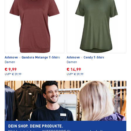
Athmove
·
Qandora Melange T-Shirt
Athmove
·
Cendy T-Shirt
Damen
Damen
€ 9,99
€ 14,99
UVP*
€ 39,99
UVP*
€ 39,99
DEIN SHOP. DEINE PRODUKTE.