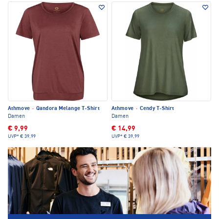
Athmove
·
Qandora Melange T-Shirt
Athmove
·
Cendy T-Shirt
Damen
Damen
€ 9,99
€ 14,99
UVP*
€ 39,99
UVP*
€ 39,99