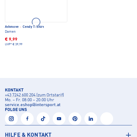
Athmove
·
Cendy T-Shirt
Damen
€ 9,99
UVP*
€ 39,99
KONTAKT
+43 7242 600 204 (zum Ortstarif)
Mo. – Fr. 08:00 – 20:00 Uhr
service.eshop
@
intersport.at
FOLGE UNS
HILFE & KONTAKT