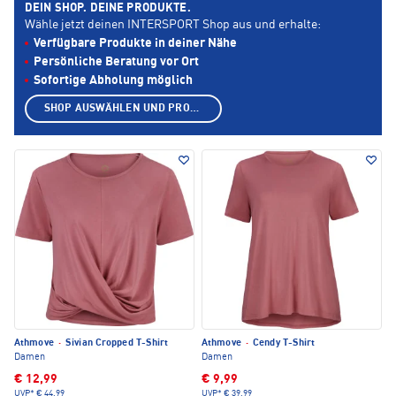
DEIN SHOP. DEINE PRODUKTE.
Wähle jetzt deinen INTERSPORT Shop aus und erhalte:
Verfügbare Produkte in deiner Nähe
Persönliche Beratung vor Ort
Sofortige Abholung möglich
SHOP AUSWÄHLEN UND PRODUKTE ANZEIGEN
Athmove
·
Sivian Cropped T-Shirt
Athmove
·
Cendy T-Shirt
Damen
Damen
€ 12,99
€ 9,99
UVP*
€ 44,99
UVP*
€ 39,99