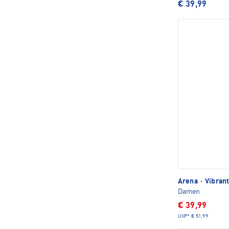
€ 39,99
Arena
·
Vibran
Damen
€ 39,99
UVP*
€ 51,99