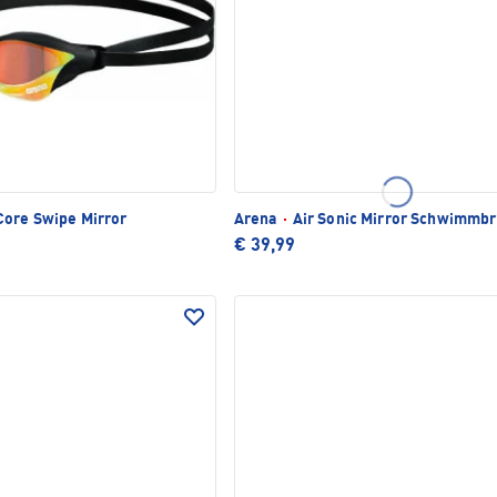
Core Swipe Mirror
Arena
·
Air Sonic Mirror Schwimmbr
€ 39,99