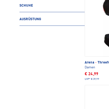
SCHUHE
AUSRÜSTUNG
Arena
·
Threefo
Damen
€ 24,99
UVP*
€ 39,99