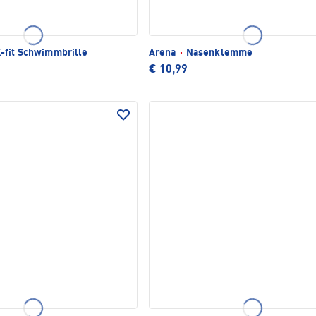
-fit Schwimmbrille
Arena
·
Nasenklemme
€ 10,99