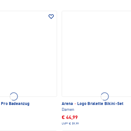
t Pro Badeanzug
Arena
·
Logo Bralette Bikini-Set
Damen
€ 44,99
UVP*
€ 59,99