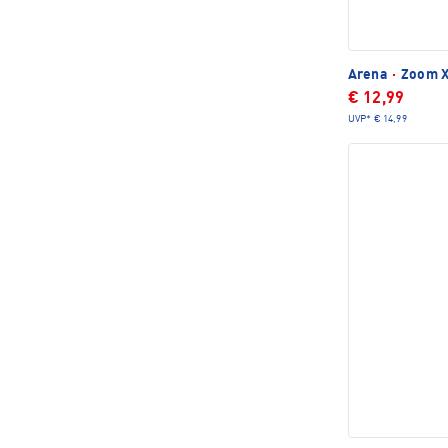
Arena
·
Zoom X
€ 12,99
UVP*
€ 14,99