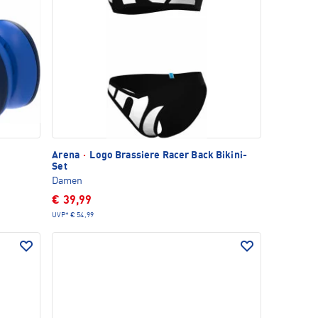
Arena
·
Logo Brassiere Racer Back Bikini-
Set
Damen
€ 39,99
UVP*
€ 54,99