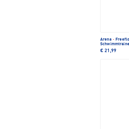
Arena
·
Freeflo
Schwimmtrain
€ 21,99