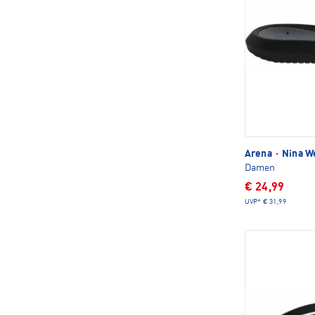
Arena
·
Nina W
Damen
€ 24,99
UVP*
€ 31,99