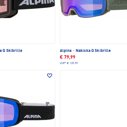
 Q Skibrille
Alpina
·
Nakiska Q Skibrille
€ 79,99
UVP*
€ 139,99