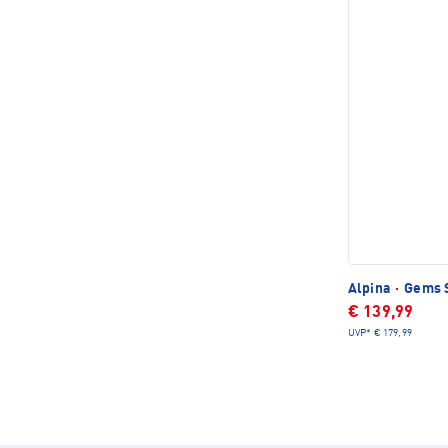
Alpina
·
Gems S
€ 139,99
UVP*
€ 179,99