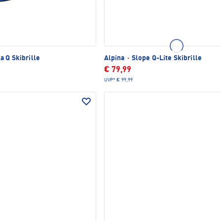
a Q Skibrille
Alpina
·
Slope Q-Lite Skibrille
€ 79,99
UVP*
€ 99,99