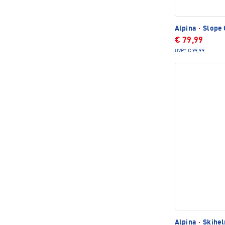
Alpina
·
Slope Q
€ 79,99
UVP*
€ 99,99
Alpina
·
Skihel