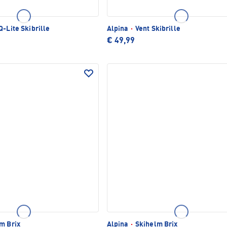
-Lite Skibrille
Alpina
·
Vent Skibrille
€ 49,99
m Brix
Alpina
·
Skihelm Brix