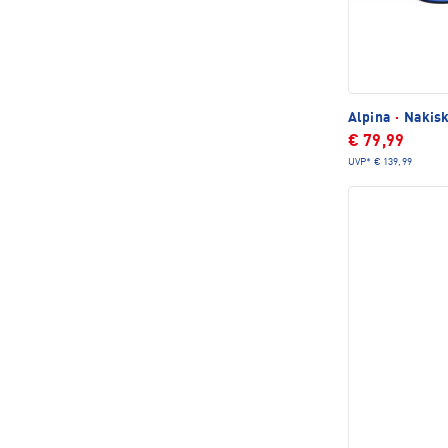
Alpina
·
Nakisk
€ 79,99
UVP*
€ 139,99