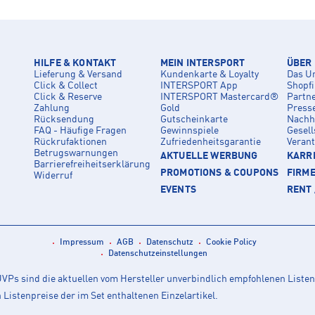
HILFE & KONTAKT
MEIN INTERSPORT
ÜBER
Lieferung & Versand
Kundenkarte & Loyalty
Das U
Click & Collect
INTERSPORT App
Shopf
Click & Reserve
INTERSPORT Mastercard®
Partn
Zahlung
Gold
Press
Rücksendung
Gutscheinkarte
Nachha
FAQ - Häufige Fragen
Gewinnspiele
Gesell
Rückrufaktionen
Zufriedenheitsgarantie
Veran
Betrugswarnungen
AKTUELLE WERBUNG
KARRI
Barrierefreiheitserklärung
PROMOTIONS & COUPONS
FIRM
Widerruf
EVENTS
RENT 
Impressum
AGB
Datenschutz
Cookie Policy
Datenschutzeinstellungen
Ps sind die aktuellen vom Hersteller unverbindlich empfohlenen Listen
istenpreise der im Set enthaltenen Einzelartikel.