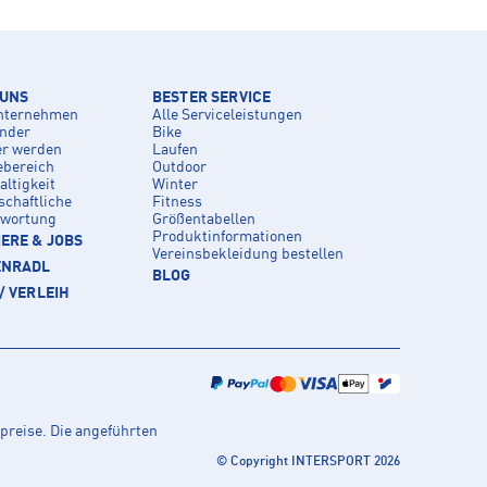
 UNS
BESTER SERVICE
nternehmen
Alle Serviceleistungen
inder
Bike
er werden
Laufen
ebereich
Outdoor
ltigkeit
Winter
schaftliche
Fitness
twortung
Größentabellen
Produktinformationen
ERE & JOBS
Vereinsbekleidung bestellen
ENRADL
BLOG
/ VERLEIH
preise. Die angeführten
© Copyright INTERSPORT 2026