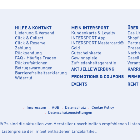
HILFE & KONTAKT
MEIN INTERSPORT
ÜBER
Lieferung & Versand
Kundenkarte & Loyalty
Das U
Click & Collect
INTERSPORT App
Shopf
Click & Reserve
INTERSPORT Mastercard®
Partn
Zahlung
Gold
Press
Rücksendung
Gutscheinkarte
Nachha
FAQ - Häufige Fragen
Gewinnspiele
Gesell
Rückrufaktionen
Zufriedenheitsgarantie
Veran
Betrugswarnungen
AKTUELLE WERBUNG
KARRI
Barrierefreiheitserklärung
PROMOTIONS & COUPONS
FIRM
Widerruf
EVENTS
RENT 
Impressum
AGB
Datenschutz
Cookie Policy
Datenschutzeinstellungen
Ps sind die aktuellen vom Hersteller unverbindlich empfohlenen Listen
istenpreise der im Set enthaltenen Einzelartikel.