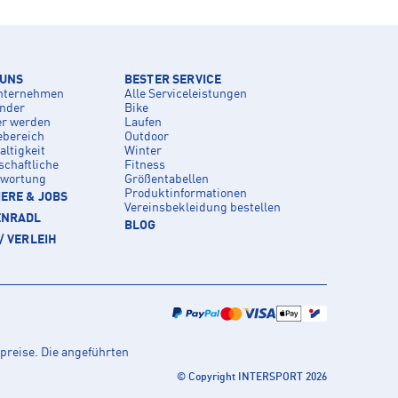
 UNS
BESTER SERVICE
nternehmen
Alle Serviceleistungen
inder
Bike
er werden
Laufen
ebereich
Outdoor
ltigkeit
Winter
schaftliche
Fitness
twortung
Größentabellen
Produktinformationen
ERE & JOBS
Vereinsbekleidung bestellen
ENRADL
BLOG
/ VERLEIH
preise. Die angeführten
© Copyright INTERSPORT 2026