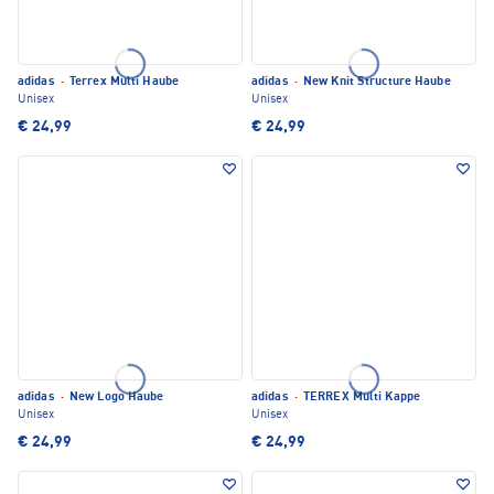
adidas
·
Terrex Multi Haube
adidas
·
New Knit Structure Haube
Unisex
Unisex
€ 24,99
€ 24,99
adidas
·
New Logo Haube
adidas
·
TERREX Multi Kappe
Unisex
Unisex
€ 24,99
€ 24,99