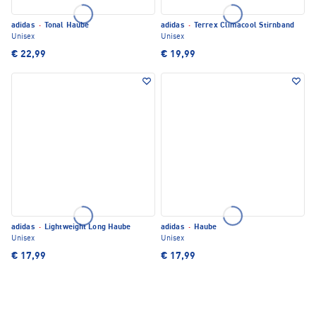
adidas
·
Tonal Haube
adidas
·
Terrex Climacool Stirnband
Unisex
Unisex
€ 22,99
€ 19,99
adidas
·
Lightweight Long Haube
adidas
·
Haube
Unisex
Unisex
€ 17,99
€ 17,99