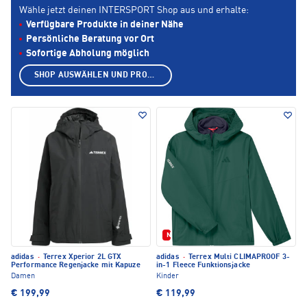
Wähle jetzt deinen INTERSPORT Shop aus und erhalte:
Verfügbare Produkte in deiner Nähe
Persönliche Beratung vor Ort
Sofortige Abholung möglich
SHOP AUSWÄHLEN UND PRODUKTE ANZEIGEN
Neu
adidas
·
Terrex Xperior 2L GTX
adidas
·
Terrex Multi CLIMAPROOF 3-
Performance Regenjacke mit Kapuze
in-1 Fleece Funktionsjacke
Damen
Kinder
€ 199,99
€ 119,99