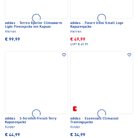
adidas
·
Terrex Xperior Climawarm
adidas
·
Future Icons Small Logo
Light Fleecejacke mit Kapuze
Kapuzenjacke
Herren
Herren
€ 99,99
€ 49,99
UVP*
€ 69,99
Neu
adidas
·
3-Streifen French Terry
adidas
·
Essentials Climacool
Kapuzenjacke
Trainingsjacke
Kinder
Kinder
€ 44,99
€ 34,99