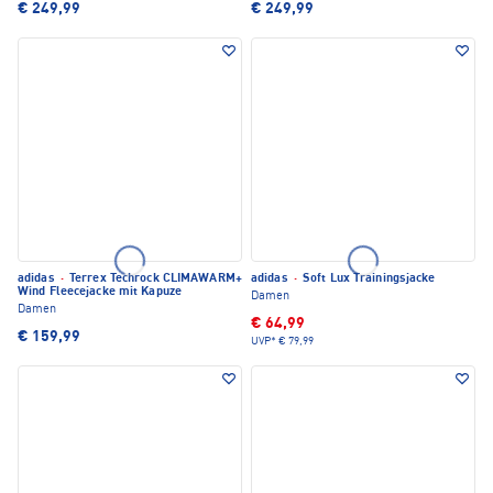
€ 249,99
€ 249,99
adidas
·
Terrex Techrock CLIMAWARM+
adidas
·
Soft Lux Trainingsjacke
Wind Fleecejacke mit Kapuze
Damen
Damen
€ 64,99
€ 159,99
UVP*
€ 79,99