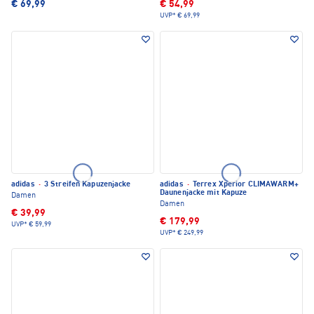
€ 69,99
€ 54,99
UVP*
€ 69,99
adidas
·
3 Streifen Kapuzenjacke
adidas
·
Terrex Xperior CLIMAWARM+
Daunenjacke mit Kapuze
Damen
Damen
€ 39,99
€ 179,99
UVP*
€ 59,99
UVP*
€ 249,99