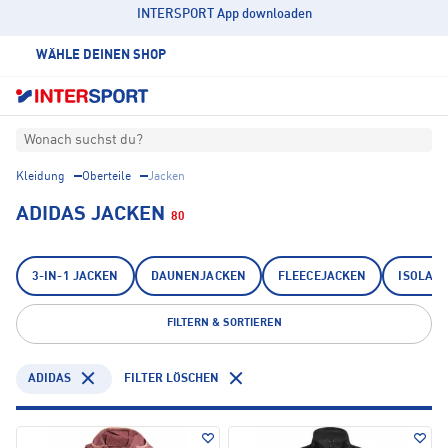
INTERSPORT App downloaden
WÄHLE DEINEN SHOP
Wonach suchst du?
Kleidung
Oberteile
Jacken
ADIDAS JACKEN
80
3-IN-1 JACKEN
DAUNENJACKEN
FLEECEJACKEN
ISOLAT
FILTERN & SORTIEREN
ADIDAS
FILTER LÖSCHEN