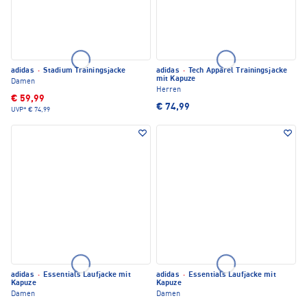
adidas
·
Stadium Trainingsjacke
adidas
·
Tech Apparel Trainingsjacke
mit Kapuze
Damen
Herren
€ 59,99
€ 74,99
UVP*
€ 74,99
adidas
·
Essentials Laufjacke mit
adidas
·
Essentials Laufjacke mit
Kapuze
Kapuze
Damen
Damen