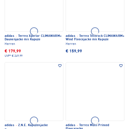
adidas
·
Terrex Xperior CLIMAWARM+
adidas
·
Terrex Techrock CLIMAWARM+
Daunenjacke mit Kapuze
Wind Fleecejacke mit Kapuze
Herren
Herren
€ 179,99
€ 159,99
UVP*
€ 249,99
adidas
·
Z.N.E. Kapuzenjacke
adidas
·
Terrex Multi Printed
Fleecejacke