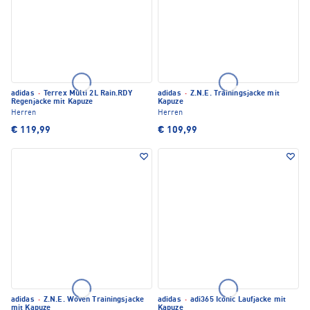
adidas
·
Terrex Multi 2L Rain.RDY
adidas
·
Z.N.E. Trainingsjacke mit
Regenjacke mit Kapuze
Kapuze
Herren
Herren
€ 119,99
€ 109,99
adidas
·
Z.N.E. Woven Trainingsjacke
adidas
·
adi365 Iconic Laufjacke mit
mit Kapuze
Kapuze