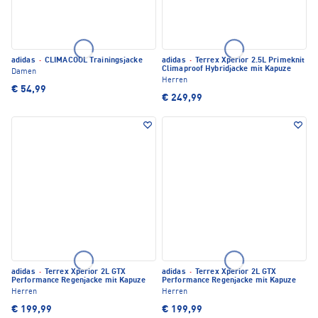
adidas
·
CLIMACOOL Trainingsjacke
adidas
·
Terrex Xperior 2.5L Primeknit
Climaproof Hybridjacke mit Kapuze
Damen
Herren
€ 54,99
€ 249,99
adidas
·
Terrex Xperior 2L GTX
adidas
·
Terrex Xperior 2L GTX
Performance Regenjacke mit Kapuze
Performance Regenjacke mit Kapuze
Herren
Herren
€ 199,99
€ 199,99