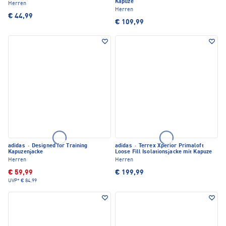
Kapuze
Herren
Herren
€ 44,99
€ 109,99
adidas
·
Designed for Training
adidas
·
Terrex Xperior Primaloft
Kapuzenjacke
Loose Fill Isolationsjacke mit Kapuze
Herren
Herren
€ 59,99
€ 199,99
UVP*
€ 84,99