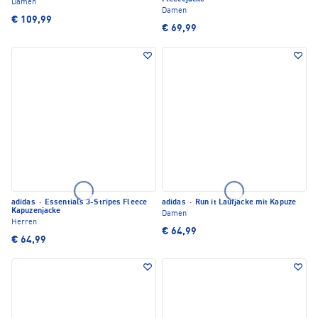
Damen
Damen
€ 109,99
€ 69,99
adidas
·
Essentials 3-Stripes Fleece
adidas
·
Run it Laufjacke mit Kapuze
Kapuzenjacke
Damen
Herren
€ 64,99
€ 64,99