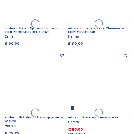
adidas
·
Terrex Xperior Climawarm
adidas
·
Terrex Xperior Climawarm
Light Fleecejacke mit Kapuze
Light Fleecejacke
Damen
Herren
€ 99,99
€ 89,99
IM SET ERHÄLTLICH
adidas
·
D4T Hybrid Trainingsjacke m
adidas
·
Stadium Trainingsjacke
Kapuze
Herren
Herren
€ 59,99
€ 79,99