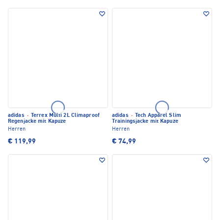
adidas
·
Terrex Multi 2L Climaproof
adidas
·
Tech Apparel Slim
Regenjacke mit Kapuze
Trainingsjacke mit Kapuze
Herren
Herren
€ 119,99
€ 74,99