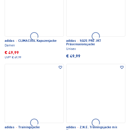
adidas
·
CLIMACOOL Kapuzenjacke
adidas
·
SQ25 PRE JKT
Präsentationsjacke
Damen
Unisex
€ 49,99
€ 49,99
UVP*
€ 69,99
adidas
·
Trainingsjacke
adidas
·
Z.N.E. Trainingsjacke mit