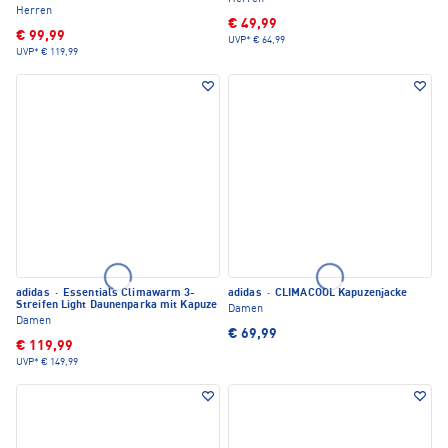
Herren
€ 49,99
€ 99,99
UVP*
€ 64,99
UVP*
€ 119,99
adidas
·
Essentials Climawarm 3-
adidas
·
CLIMACOOL Kapuzenjacke
Streifen Light Daunenparka mit Kapuze
Damen
Damen
€ 69,99
€ 119,99
UVP*
€ 149,99