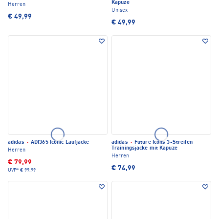
Kapuze
Herren
Unisex
€ 49,99
€ 49,99
adidas
·
ADI365 Iconic Laufjacke
adidas
·
Future Icons 3-Streifen
Trainingsjacke mit Kapuze
Herren
Herren
€ 79,99
€ 74,99
UVP*
€ 99,99