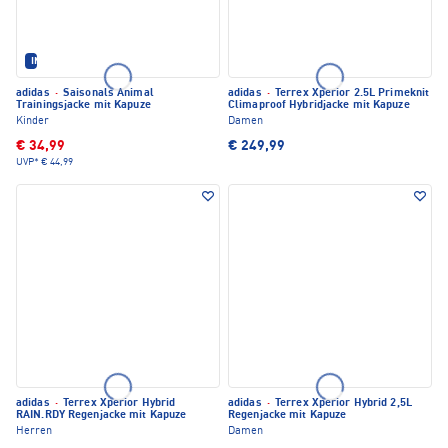
IM SET ERHÄLTLICH
adidas
·
Saisonals Animal
adidas
·
Terrex Xperior 2.5L Primeknit
Trainingsjacke mit Kapuze
Climaproof Hybridjacke mit Kapuze
Kinder
Damen
€ 34,99
€ 249,99
UVP*
€ 44,99
adidas
·
Terrex Xperior Hybrid
adidas
·
Terrex Xperior Hybrid 2,5L
RAIN.RDY Regenjacke mit Kapuze
Regenjacke mit Kapuze
Herren
Damen