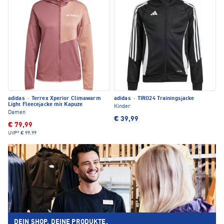
adidas
·
Terrex Xperior Climawarm
adidas
·
TIRO24 Trainingsjacke
Light Fleecejacke mit Kapuze
Kinder
Damen
€ 39,99
€ 79,99
UVP*
€ 99,99
DEIN SHOP. DEINE PRODUKTE.