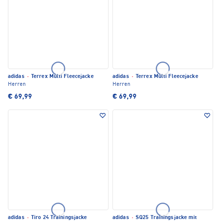
adidas
·
Terrex Multi Fleecejacke
adidas
·
Terrex Multi Fleecejacke
Herren
Herren
€ 69,99
€ 69,99
adidas
·
Tiro 24 Trainingsjacke
adidas
·
SQ25 Trainingsjacke mit