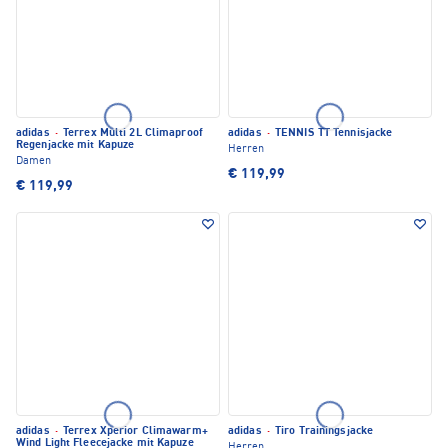
adidas
·
Terrex Multi 2L Climaproof
adidas
·
TENNIS TT Tennisjacke
Regenjacke mit Kapuze
Herren
Damen
€ 119,99
€ 119,99
adidas
·
Terrex Xperior Climawarm+
adidas
·
Tiro Trainingsjacke
Wind Light Fleecejacke mit Kapuze
Herren