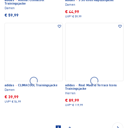
adidas
·
Animal Climacool
adidas
·
3 Streifen Kapuzenjacke
Trainingsjacke
Damen
Damen
€ 44,99
€ 59,99
UVP*
€ 59,99
adidas
·
CLIMACOOL Trainingsjacke
adidas
·
Real Madrid Terrace Icons
Trainingsjacke
Damen
Herren
€ 39,99
€ 89,99
UVP*
€ 54,99
UVP*
€ 119,99