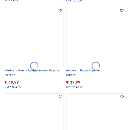
UVP*
€ 74,99
adidas
·
Run it Laufjacke mit Kapuze
adidas
·
Kapuzenjacke
Herren
Kinder
€ 49,99
€ 37,99
UVP*
€ 64,99
UVP*
€ 49,99