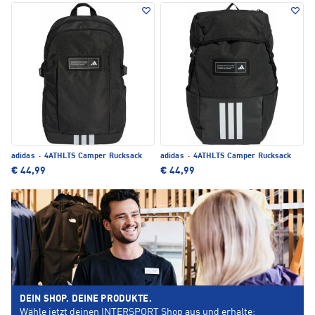
adidas
·
4ATHLTS Camper Rucksack
adidas
·
4ATHLTS Camper Rucksack
€ 44,99
€ 44,99
DEIN SHOP. DEINE PRODUKTE.
Wähle jetzt deinen INTERSPORT Shop aus und erhalte: