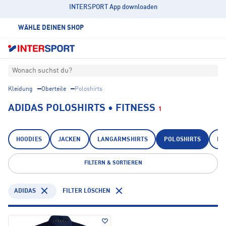
INTERSPORT App downloaden
WÄHLE DEINEN SHOP
Wonach suchst du?
Kleidung
Oberteile
Poloshirts
ADIDAS POLOSHIRTS • FITNESS
1
HOODIES
JACKEN
LANGARMSHIRTS
POLOSHIRTS
PU
FILTERN & SORTIEREN
ADIDAS
FILTER LÖSCHEN