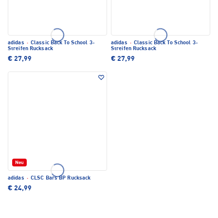
adidas
·
Classic Back To School 3-
adidas
·
Classic Back To School 3-
Streifen Rucksack
Streifen Rucksack
€ 27,99
€ 27,99
Neu
adidas
·
CLSC Bars BP Rucksack
€ 24,99