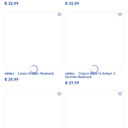
€ 32,99
€ 32,99
adidas
·
Linear Graphic Rucksack
adidas
·
Classic Back To School 3-
Streifen Rucksack
€ 29,99
€ 27,99