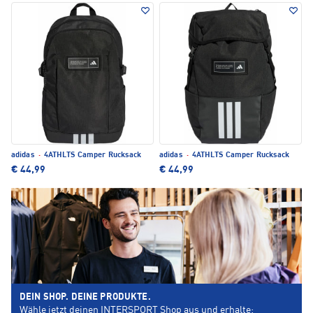
adidas
·
4ATHLTS Camper Rucksack
adidas
·
4ATHLTS Camper Rucksack
€ 44,99
€ 44,99
DEIN SHOP. DEINE PRODUKTE.
Wähle jetzt deinen INTERSPORT Shop aus und erhalte: