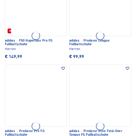
Neu
adidas
·
F50 Hyperfast Pro FG
adidas
·
Predator League
Fußballschuhe
Fußballschuhe
Herren
Herren
€ 149,99
€ 99,99
adidas
·
Predator Pro FG
adidas
·
Predator Elite Fold-Over
Fußballschuhe
Tongue FG Fußballschuhe