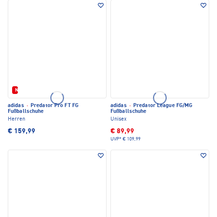
Neu
adidas
·
Predator Pro FT FG
adidas
·
Predator League FG/MG
Fußballschuhe
Fußballschuhe
Herren
Unisex
€ 159,99
€ 89,99
UVP*
€ 109,99