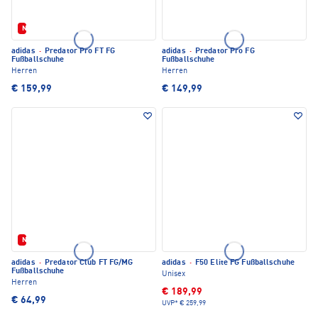
Neu
adidas
·
Predator Pro FT FG
adidas
·
Predator Pro FG
Fußballschuhe
Fußballschuhe
Herren
Herren
€ 159,99
€ 149,99
Neu
adidas
·
Predator Club FT FG/MG
adidas
·
F50 Elite FG Fußballschuhe
Fußballschuhe
Unisex
Herren
€ 189,99
€ 64,99
UVP*
€ 259,99