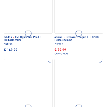
adidas
·
F50 Hyperfast Pro FG
adidas
·
Predator League FT FG/MG
Fußballschuhe
Fußballschuhe
Herren
Herren
€ 149,99
€ 79,99
UVP*
€ 99,99