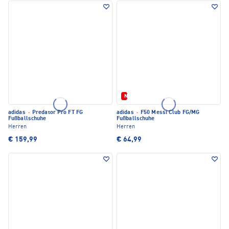
Neu
adidas
·
Predator Pro FT FG
adidas
·
F50 Messi Club FG/MG
Fußballschuhe
Fußballschuhe
Herren
Herren
€ 159,99
€ 64,99