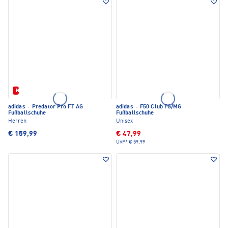
Neu
adidas
·
Predator Pro FT AG
adidas
·
F50 Club FG/MG
Fußballschuhe
Fußballschuhe
Herren
Unisex
€ 159,99
€ 47,99
UVP*
€ 59,99