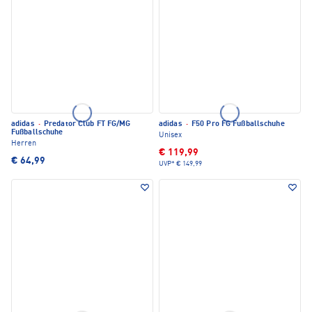
adidas
·
Predator Club FT FG/MG
adidas
·
F50 Pro FG Fußballschuhe
Fußballschuhe
Unisex
Herren
€ 119,99
€ 64,99
UVP*
€ 149,99