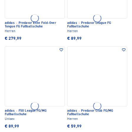
adidas
·
Predator Elite Fold-Over
adidas
·
Predator League FG
Tongue FG Fußballschuhe
Fußballschuhe
Herren
Herren
€ 279,99
€ 89,99
adidas
·
F50 League FG/MG
adidas
·
Predator Club FG/MG
Fußballschuhe
Fußballschuhe
Unisex
Herren
€ 89,99
€ 59,99