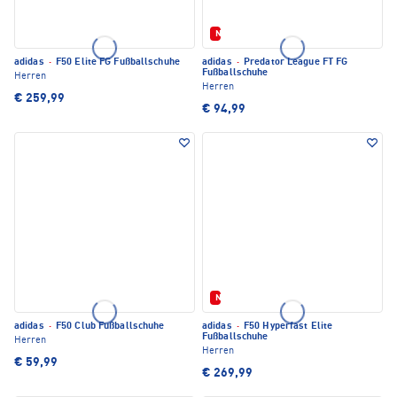
Neu
adidas
·
F50 Elite FG Fußballschuhe
adidas
·
Predator League FT FG
Fußballschuhe
Herren
Herren
€ 259,99
€ 94,99
Neu
adidas
·
F50 Club Fußballschuhe
adidas
·
F50 Hyperfast Elite
Fußballschuhe
Herren
Herren
€ 59,99
€ 269,99