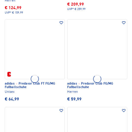
Herren
€ 209,99
€ 124,99
UVP*
€ 259,99
UVP*
€ 159,99
Neu
adidas
·
Predator Club FT FG/MG
adidas
·
Predator Club FG/MG
Fußballschuhe
Fußballschuhe
Unisex
Herren
€ 64,99
€ 59,99