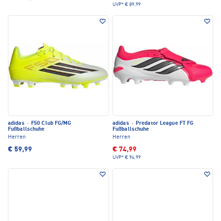
UVP*
€ 89,99
adidas
·
F50 Club FG/MG
adidas
·
Predator League FT FG
Fußballschuhe
Fußballschuhe
Herren
Herren
€ 59,99
€ 74,99
UVP*
€ 94,99