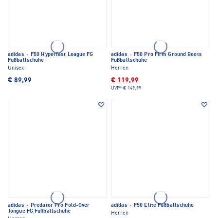
adidas
·
F50 Hyperfast League FG
adidas
·
F50 Pro Firm Ground Boots
Fußballschuhe
Fußballschuhe
Unisex
Herren
€ 89,99
€ 119,99
UVP*
€ 149,99
adidas
·
Predator Pro Fold-Over
adidas
·
F50 Elite Fußballschuhe
Tongue FG Fußballschuhe
Herren