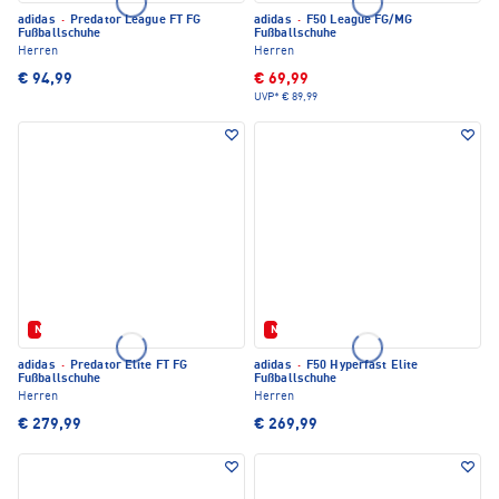
adidas
·
Predator League FT FG
adidas
·
F50 League FG/MG
Fußballschuhe
Fußballschuhe
Herren
Herren
€ 94,99
€ 69,99
UVP*
€ 89,99
Neu
Neu
adidas
·
Predator Elite FT FG
adidas
·
F50 Hyperfast Elite
Fußballschuhe
Fußballschuhe
Herren
Herren
€ 279,99
€ 269,99