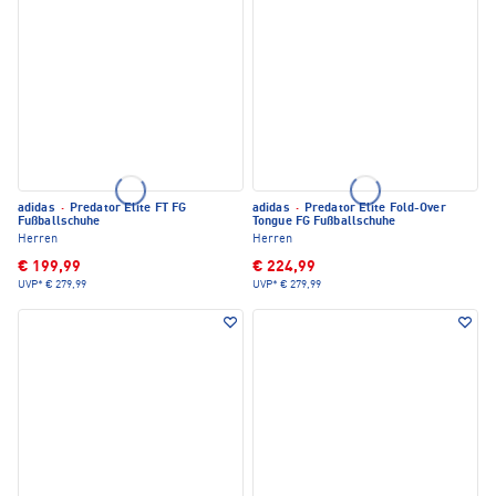
adidas
·
Predator Elite FT FG
adidas
·
Predator Elite Fold-Over
Fußballschuhe
Tongue FG Fußballschuhe
Herren
Herren
€ 199,99
€ 224,99
UVP*
€ 279,99
UVP*
€ 279,99