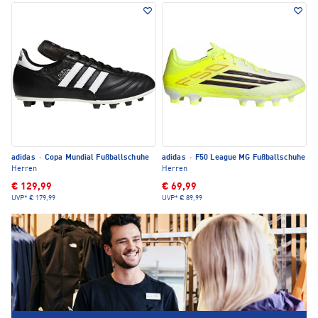
adidas
·
Copa Mundial Fußballschuhe
adidas
·
F50 League MG Fußballschuhe
Herren
Herren
€ 129,99
€ 69,99
UVP*
€ 179,99
UVP*
€ 89,99