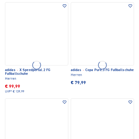
adidas
·
X Speedportal.2 FG
adidas
·
Copa Pure.3 FG Fußballschuhe
Fußballschuhe
Herren
Herren
€ 79,99
€ 99,99
UVP*
€ 139,99