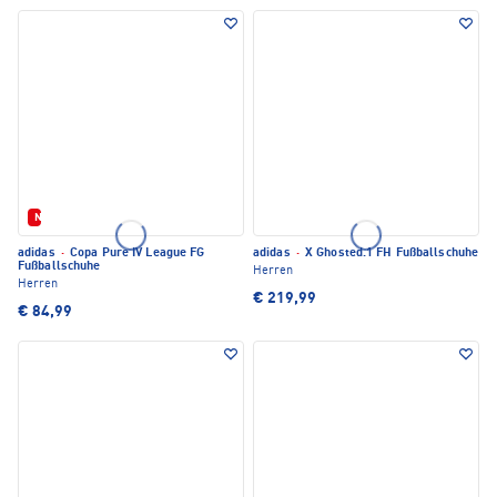
Neu
adidas
·
Copa Pure IV League FG
adidas
·
X Ghosted.1 FH Fußballschuhe
Fußballschuhe
Herren
Herren
€ 219,99
€ 84,99