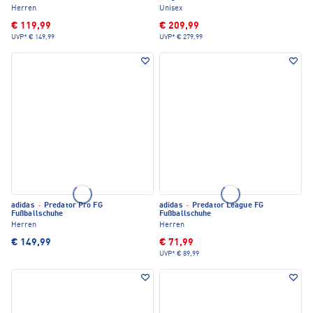
Herren
Unisex
€ 119,99
€ 209,99
UVP*
€ 149,99
UVP*
€ 279,99
adidas
·
Predator Pro FG
adidas
·
Predator League FG
Fußballschuhe
Fußballschuhe
Herren
Herren
€ 149,99
€ 71,99
UVP*
€ 89,99