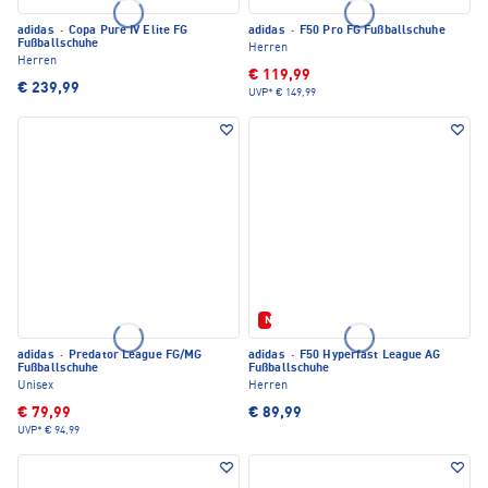
adidas
·
Copa Pure IV Elite FG
adidas
·
F50 Pro FG Fußballschuhe
Fußballschuhe
Herren
Herren
€ 119,99
€ 239,99
UVP*
€ 149,99
Neu
adidas
·
Predator League FG/MG
adidas
·
F50 Hyperfast League AG
Fußballschuhe
Fußballschuhe
Unisex
Herren
€ 79,99
€ 89,99
UVP*
€ 94,99