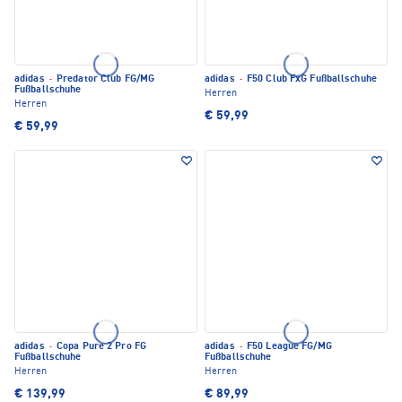
adidas
·
Predator Club FG/MG
adidas
·
F50 Club FxG Fußballschuhe
Fußballschuhe
Herren
Herren
€ 59,99
€ 59,99
adidas
·
Copa Pure 2 Pro FG
adidas
·
F50 League FG/MG
Fußballschuhe
Fußballschuhe
Herren
Herren
€ 139,99
€ 89,99