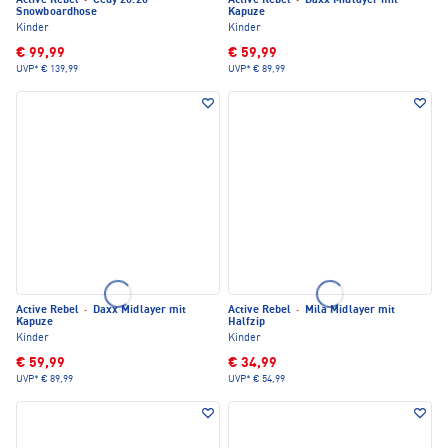
Active Rebel
·
Cedy 20.20
Active Rebel
·
Daxx Midlayer mit
Snowboardhose
Kapuze
Kinder
Kinder
€ 99,99
€ 59,99
UVP*
€ 139,99
UVP*
€ 89,99
Active Rebel
·
Daxx Midlayer mit
Active Rebel
·
Mila Midlayer mit
Kapuze
Halfzip
Kinder
Kinder
€ 59,99
€ 34,99
UVP*
€ 89,99
UVP*
€ 54,99