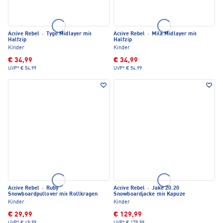
Active Rebel
·
Tygo Midlayer mit
Active Rebel
·
Mila Midlayer mit
Halfzip
Halfzip
Kinder
Kinder
€ 34,99
€ 34,99
UVP*
€ 54,99
UVP*
€ 54,99
Active Rebel
·
Ruby
Active Rebel
·
Jake 20.20
Snowboardpullover mit Rollkragen
Snowboardjacke mit Kapuze
Kinder
Kinder
€ 29,99
€ 129,99
UVP*
€ 49,99
UVP*
€ 179,99