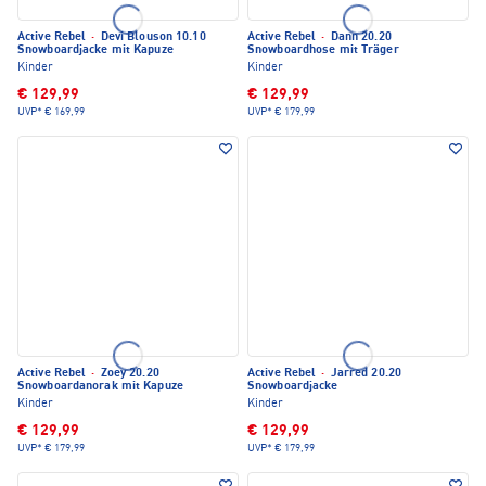
Active Rebel
·
Devi Blouson 10.10
Active Rebel
·
Dann 20.20
Snowboardjacke mit Kapuze
Snowboardhose mit Träger
Kinder
Kinder
€ 129,99
€ 129,99
UVP*
€ 169,99
UVP*
€ 179,99
Active Rebel
·
Zoey 20.20
Active Rebel
·
Jarred 20.20
Snowboardanorak mit Kapuze
Snowboardjacke
Kinder
Kinder
€ 129,99
€ 129,99
UVP*
€ 179,99
UVP*
€ 179,99