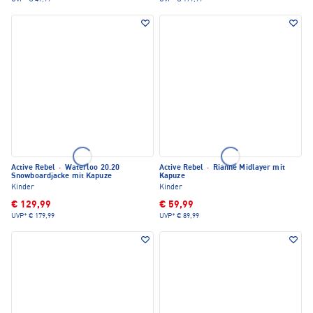
Active Rebel
·
Waterloo 20.20
Active Rebel
·
Rianne Midlayer mit
Snowboardjacke mit Kapuze
Kapuze
Kinder
Kinder
€ 129,99
€ 59,99
UVP*
€ 179,99
UVP*
€ 89,99