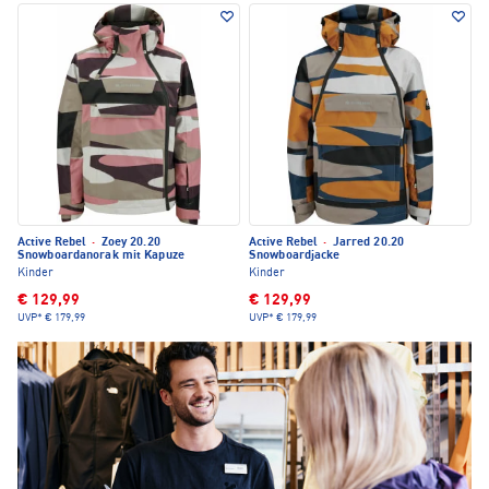
Active Rebel
·
Zoey 20.20
Active Rebel
·
Jarred 20.20
Snowboardanorak mit Kapuze
Snowboardjacke
Kinder
Kinder
€ 129,99
€ 129,99
UVP*
€ 179,99
UVP*
€ 179,99