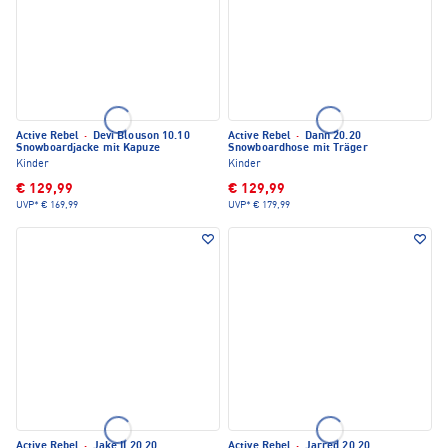
Active Rebel
·
Devi Blouson 10.10
Active Rebel
·
Dann 20.20
Snowboardjacke mit Kapuze
Snowboardhose mit Träger
Kinder
Kinder
€ 129,99
€ 129,99
UVP*
€ 169,99
UVP*
€ 179,99
Active Rebel
·
Jake II 20.20
Active Rebel
·
Jarred 20.20