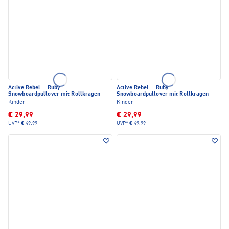
Active Rebel
·
Ruby
Active Rebel
·
Ruby
Snowboardpullover mit Rollkragen
Snowboardpullover mit Rollkragen
Kinder
Kinder
€ 29,99
€ 29,99
UVP*
€ 49,99
UVP*
€ 49,99