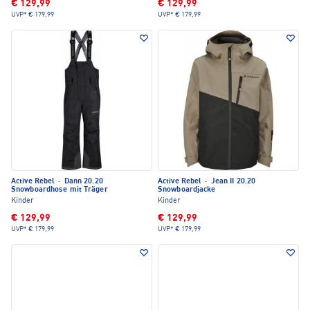
€ 129,99
€ 129,99
UVP*
€ 179,99
UVP*
€ 179,99
Active Rebel
·
Dann 20.20
Active Rebel
·
Jean II 20.20
Snowboardhose mit Träger
Snowboardjacke
Kinder
Kinder
€ 129,99
€ 129,99
UVP*
€ 179,99
UVP*
€ 179,99