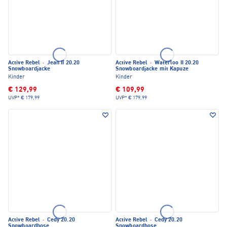
Active Rebel
·
Jean II 20.20
Active Rebel
·
Waterloo II 20.20
Snowboardjacke
Snowboardjacke mit Kapuze
Kinder
Kinder
€ 129,99
€ 109,99
UVP*
€ 179,99
UVP*
€ 179,99
Active Rebel
·
Cedy 20.20
Active Rebel
·
Cedy 20.20
Snowboardhose
Snowboardhose