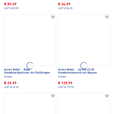
€ 59,99
€ 34,99
UVP*
€ 89,99
UVP*
€ 54,99
Active Rebel
·
Ruby
Active Rebel
·
Jarred 20.20
Snowboardpullover mit Rollkragen
Snowboardanorak mit Kapuze
Kinder
Kinder
€ 29,99
€ 129,99
UVP*
€ 49,99
UVP*
€ 179,99