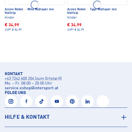
Active Rebel
·
Mila Midlayer mit
Active Rebel
·
Tygo Midlayer mit
Halfzip
Halfzip
Kinder
Kinder
€ 34,99
€ 34,99
UVP*
€ 54,99
UVP*
€ 54,99
KONTAKT
+43 7242 600 204 (zum Ortstarif)
Mo. – Fr. 08:00 – 20:00 Uhr
service.eshop
@
intersport.at
FOLGE UNS
HILFE & KONTAKT