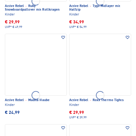
Active Rebel
·
Ruby
Active Rebel
·
Tygo Midlayer mit
Snowboardpullover mit Rollkragen
Halfzip
Kinder
Kinder
€ 29,99
€ 34,99
UVP*
€ 49,99
UVP*
€ 54,99
Active Rebel
·
Madita Haube
Active Rebel
·
Roxx Thermo Tights
Kinder
Kinder
€ 24,99
€ 29,99
UVP*
€ 39,99