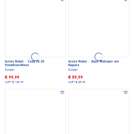
Active Rebel
·
Cedy 20.20
Active Rebel
·
Daxx Midlayer mit
Snowboardhose
Kapuze
Kinder
Kinder
€ 99,99
€ 59,99
UVP*
€ 139,99
UVP*
€ 89,99