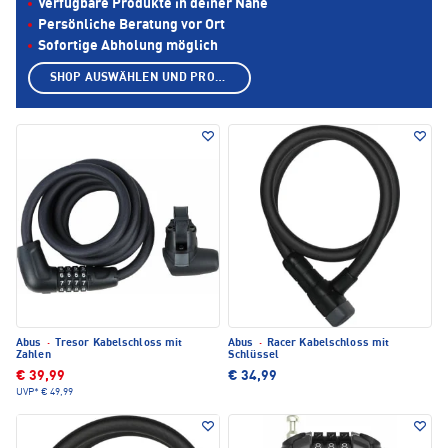
Verfügbare Produkte in deiner Nähe
Persönliche Beratung vor Ort
Sofortige Abholung möglich
SHOP AUSWÄHLEN UND PRODUKTE ANZEIGEN
Abus
·
Tresor Kabelschloss mit
Abus
·
Racer Kabelschloss mit
Zahlen
Schlüssel
€ 39,99
€ 34,99
UVP*
€ 49,99