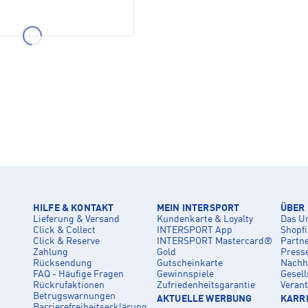
HILFE & KONTAKT
MEIN INTERSPORT
ÜBER
Lieferung & Versand
Kundenkarte & Loyalty
Das U
Click & Collect
INTERSPORT App
Shopf
Click & Reserve
INTERSPORT Mastercard®
Partn
Zahlung
Gold
Press
Rücksendung
Gutscheinkarte
Nachha
FAQ - Häufige Fragen
Gewinnspiele
Gesell
Rückrufaktionen
Zufriedenheitsgarantie
Veran
Betrugswarnungen
AKTUELLE WERBUNG
KARRI
Barrierefreiheitserklärung