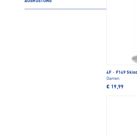
AUSRÜSTUNG
4F
·
F149 Skis
Damen
€ 19,99