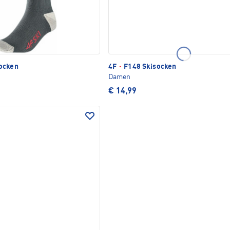
ocken
4F
·
F148 Skisocken
Damen
€ 14,99