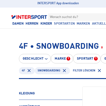
INTERSPORT App downloaden
Wonach suchst du?
DAMEN
HERREN
KINDER
SPORTARTEN
MARKEN
AKTUEL
4F • SNOWBOARDING
9
GESCHLECHT
MARKE
SPORTART
1
1
4F
SNOWBOARDING
FILTER LÖSCHEN
KLEIDUNG