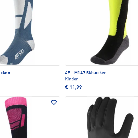
ocken
4F
·
M147 Skisocken
Kinder
€ 11,99