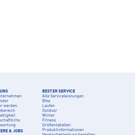
 UNS
BESTER SERVICE
nternehmen
Alle Serviceleistungen
inder
Bike
er werden
Laufen
ebereich
Outdoor
ltigkeit
Winter
schaftliche
Fitness
twortung
Größentabellen
Produktinformationen
ERE & JOBS
Vereinsbekleidung bestellen