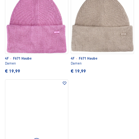
4F
·
F671 Haube
4F
·
F671 Haube
Damen
Damen
€ 19,99
€ 19,99