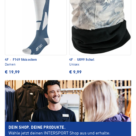
4F
·
F149 Skisocken
4F
·
U099 Schal
Damen
Unisex
€ 19,99
€ 9,99
DEIN SHOP. DEINE PRODUKTE.
Wähle jetzt deinen INTERSPORT Shop aus und erhalte: