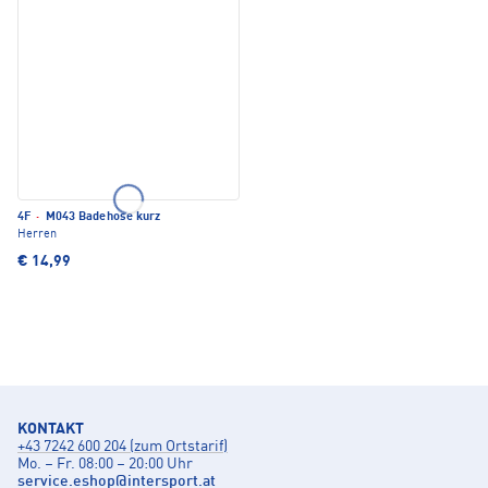
4F
·
M043 Badehose kurz
Herren
€ 14,99
KONTAKT
+43 7242 600 204 (zum Ortstarif)
Mo. – Fr. 08:00 – 20:00 Uhr
service.eshop
@
intersport.at