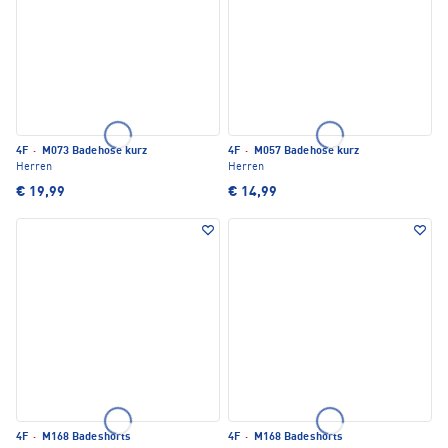
4F
·
M073 Badehose kurz
4F
·
M057 Badehose kurz
Herren
Herren
€ 19,99
€ 14,99
4F
·
M168 Badeshorts
4F
·
M168 Badeshorts