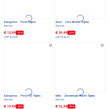
Energetics
·
Perin Tights
Asics
·
Core Winter Tights
Herren
Herren
€ 12,99
€ 39,99
-74 %
-27 %
UVP*
€ 49,99
UVP*
€ 54,99
Energetics
·
Percy 1/2 Tights
Odlo
·
Zeroweight Warm Tights
Herren
Herren
€ 19,99
€ 74,99
-42 %
-25 %