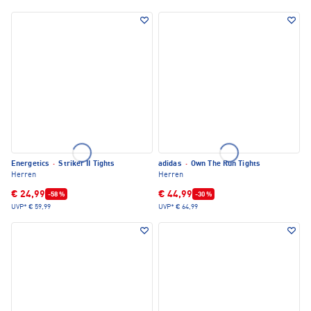
Energetics
·
Striker II Tights
adidas
·
Own The Run Tights
Herren
Herren
€ 24,99
€ 44,99
-58 %
-30 %
UVP*
€ 59,99
UVP*
€ 64,99