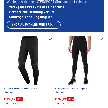
Wähle jetzt deinen INTERSPORT Shop aus und erhalte:
Verfügbare Produkte in deiner Nähe
Persönliche Beratung vor Ort
Sofortige Abholung möglich
SHOP AUSWÄHLEN UND PRODUKTE ANZEIGEN
Active Rebel
·
Ultra Tights
Energetics
·
Bilo V Tights
Herren
Herren
€ 24,99
€ 34,99
-66 %
-46 %
UVP*
€ 74,99
UVP*
€ 64,99