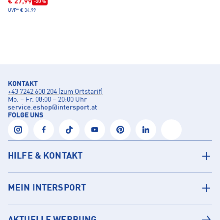
€ 27,99
-20 %
UVP*
€ 34,99
KONTAKT
+43 7242 600 204 (zum Ortstarif)
Mo. – Fr. 08:00 – 20:00 Uhr
service.eshop
@
intersport.at
FOLGE UNS
HILFE & KONTAKT
MEIN INTERSPORT