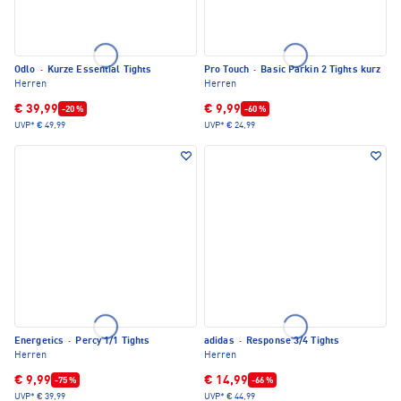
Odlo
·
Kurze Essential Tights
Pro Touch
·
Basic Parkin 2 Tights kurz
Herren
Herren
€ 39,99
€ 9,99
-20 %
-60 %
UVP*
€ 49,99
UVP*
€ 24,99
Energetics
·
Percy 1/1 Tights
adidas
·
Response 3/4 Tights
Herren
Herren
€ 9,99
€ 14,99
-75 %
-66 %
UVP*
€ 39,99
UVP*
€ 44,99