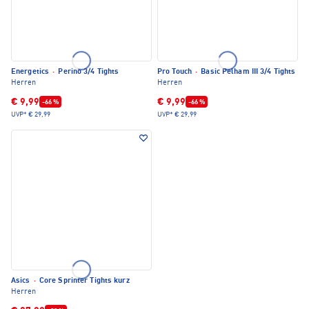
Energetics
·
Perino 3/4 Tights
Pro Touch
·
Basic Pelham III 3/4 Tights
Herren
Herren
€ 9,99
€ 9,99
-66 %
-66 %
UVP*
€ 29,99
UVP*
€ 29,99
Asics
·
Core Sprinter Tights kurz
Herren