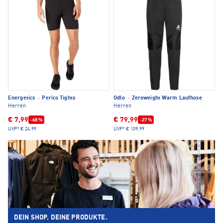
Energetics
·
Perico Tights
Odlo
·
Zeroweight Warm Laufhose
Herren
Herren
€ 7,99
€ 79,99
-68 %
-27 %
UVP*
€ 24,99
UVP*
€ 109,99
DEIN SHOP. DEINE PRODUKTE.