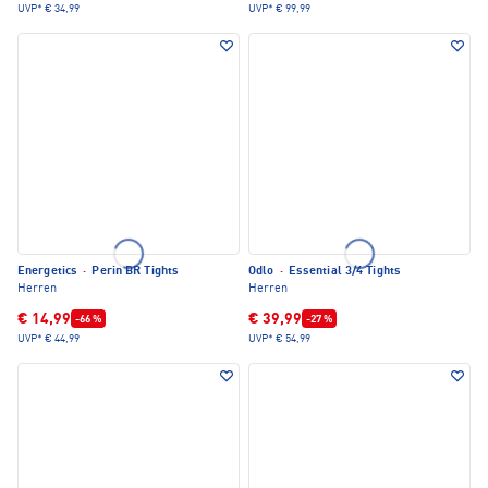
UVP*
€ 34,99
UVP*
€ 99,99
Energetics
·
Perin BR Tights
Odlo
·
Essential 3/4 Tights
Herren
Herren
€ 14,99
€ 39,99
-66 %
-27 %
UVP*
€ 44,99
UVP*
€ 54,99