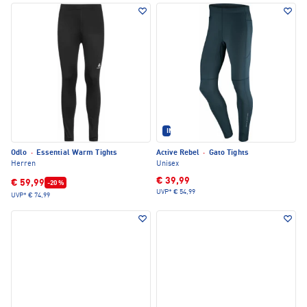
IM SET ERHÄLTLICH
Odlo
·
Essential Warm Tights
Active Rebel
·
Gato Tights
Herren
Unisex
€ 39,99
€ 59,99
-20 %
UVP*
€ 54,99
UVP*
€ 74,99