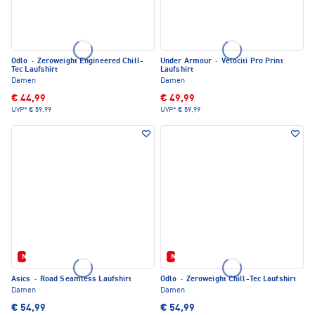
Odlo
·
Zeroweight Engineered Chill-
Under Armour
·
Velociti Pro Print
Tec Laufshirt
Laufshirt
Damen
Damen
€ 44,99
€ 49,99
UVP*
€ 59,99
UVP*
€ 59,99
Neu
Neu
Asics
·
Road Seamless Laufshirt
Odlo
·
Zeroweight Chill-Tec Laufshirt
Damen
Damen
€ 54,99
€ 54,99