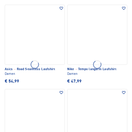
Asics
·
Road Seamless Laufshirt
Nike
·
Tempo langarm Laufshirt
Damen
Damen
€ 54,99
€ 47,99