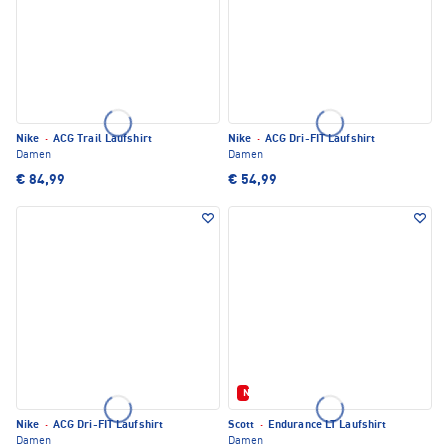
Nike
·
ACG Trail Laufshirt
Nike
·
ACG Dri-FIT Laufshirt
Damen
Damen
€ 84,99
€ 54,99
Neu
Nike
·
ACG Dri-FIT Laufshirt
Scott
·
Endurance LT Laufshirt
Damen
Damen