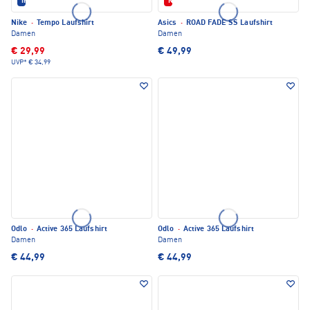
IM SET ERHÄLTLICH
Neu
Nike
·
Tempo Laufshirt
Asics
·
ROAD FADE SS Laufshirt
Damen
Damen
€ 29,99
€ 49,99
UVP*
€ 34,99
Odlo
·
Active 365 Laufshirt
Odlo
·
Active 365 Laufshirt
Damen
Damen
€ 44,99
€ 44,99