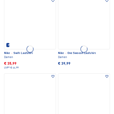
IM SET ERHÄLTLICH
Nike
·
Swift Laufshirt
Nike
·
One Swoosh Laufshirt
Damen
Damen
€ 35,99
€ 39,99
UVP*
€ 44,99