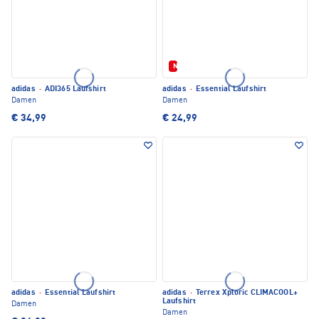
Neu
adidas
·
ADI365 Laufshirt
adidas
·
Essential Laufshirt
Damen
Damen
€ 34,99
€ 24,99
adidas
·
Essential Laufshirt
adidas
·
Terrex Xploric CLIMACOOL+
Laufshirt
Damen
Damen