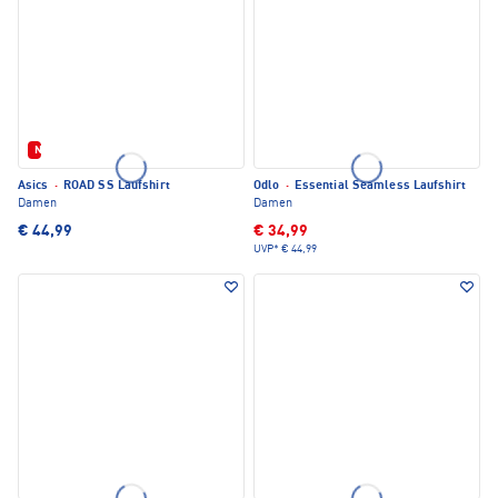
Neu
Asics
·
ROAD SS Laufshirt
Odlo
·
Essential Seamless Laufshirt
Damen
Damen
€ 44,99
€ 34,99
UVP*
€ 44,99