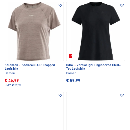
Neu
Salomon
·
Shakeout AIR Cropped
Odlo
·
Zeroweight Engineered Chill-
Laufshirt
Tec Laufshirt
Damen
Damen
€ 46,99
€ 59,99
UVP*
€ 59,99