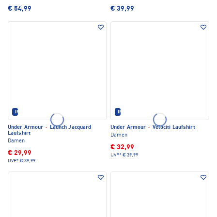
€ 54,99
€ 39,99
IM SET ERHÄLTLICH
IM SET ERHÄLTLICH
Under Armour
·
Launch Jacquard
Under Armour
·
Velociti Laufshirt
Laufshirt
Damen
Damen
€ 32,99
€ 29,99
UVP*
€ 39,99
UVP*
€ 39,99