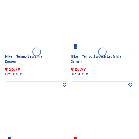
IM SET ERHÄLTLICH
Nike
·
Tempo Laufshirt
Nike
·
Tempo Swoosh Laufshirt
Damen
Damen
€ 26,99
€ 26,99
UVP*
€ 34,99
UVP*
€ 34,99