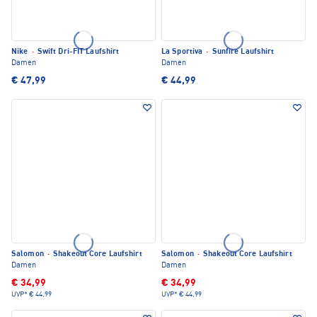
Nike
·
Swift Dri-FIT Laufshirt
La Sportiva
·
Sunfire Laufshirt
Damen
Damen
€ 47,99
€ 44,99
Salomon
·
Shakeout Core Laufshirt
Salomon
·
Shakeout Core Laufshirt
Damen
Damen
€ 34,99
€ 34,99
UVP*
€ 44,99
UVP*
€ 44,99