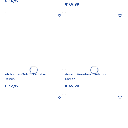
€ 24,99
€ 49,99
adidas
·
adi365 Co Laufshirt
Asics
·
Seamless Laufshirt
Damen
Damen
€ 59,99
€ 49,99