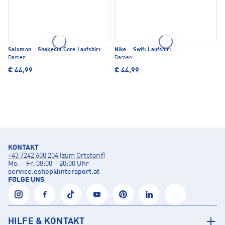
Salomon
·
Shakeout Core Laufshirt
Nike
·
Swift Laufshirt
Damen
Damen
€ 44,99
€ 44,99
KONTAKT
+43 7242 600 204 (zum Ortstarif)
Mo. – Fr. 08:00 – 20:00 Uhr
service.eshop
@
intersport.at
FOLGE UNS
HILFE & KONTAKT