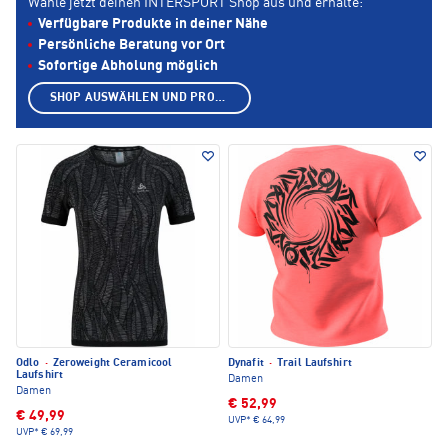
Wähle jetzt deinen INTERSPORT Shop aus und erhalte:
Verfügbare Produkte in deiner Nähe
Persönliche Beratung vor Ort
Sofortige Abholung möglich
SHOP AUSWÄHLEN UND PRODUKTE ANZEIGEN
Odlo
·
Zeroweight Ceramicool
Dynafit
·
Trail Laufshirt
Laufshirt
Damen
Damen
€ 52,99
€ 49,99
UVP*
€ 64,99
UVP*
€ 69,99