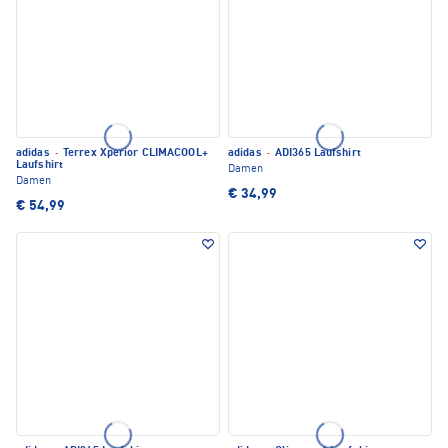
adidas
·
Terrex Xperior CLIMACOOL+
adidas
·
ADI365 Laufshirt
Laufshirt
Damen
Damen
€ 34,99
€ 54,99