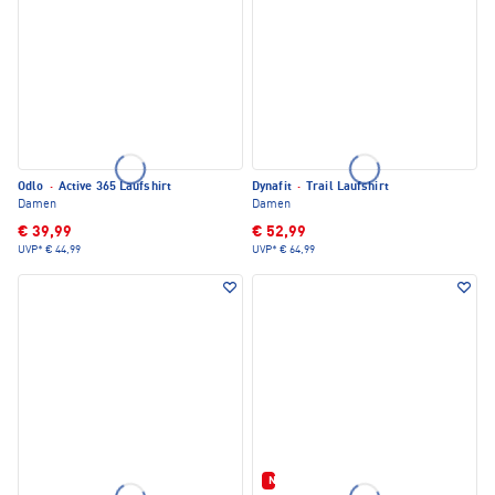
Odlo
·
Active 365 Laufshirt
Dynafit
·
Trail Laufshirt
Damen
Damen
€ 39,99
€ 52,99
UVP*
€ 44,99
UVP*
€ 64,99
Neu