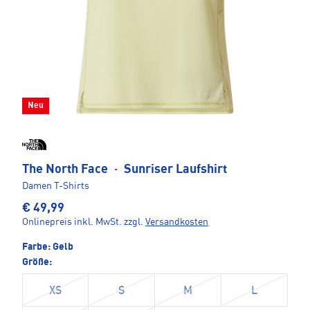
Neu
The North Face
·
Sunriser Laufshirt
Damen T-Shirts
€ 49,99
Onlinepreis inkl. MwSt.
zzgl.
Versandkosten
Farbe:
Gelb
Größe:
XS
S
M
L