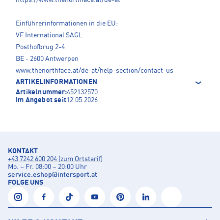
https://www.thenorthface.at/de-at
Einführerinformationen in die EU:
VF International SAGL
Posthofbrug 2-4
BE - 2600 Antwerpen
www.thenorthface.at/de-at/help-section/contact-us
ARTIKELINFORMATIONEN
Artikelnummer:
452132570
Im Angebot seit
12.05.2026
KONTAKT
+43 7242 600 204 (zum Ortstarif)
Mo. – Fr. 08:00 – 20:00 Uhr
service.eshop
@
intersport.at
FOLGE UNS