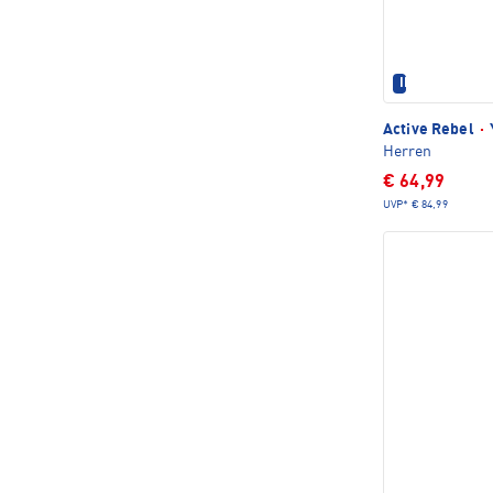
IM SET ERHÄL
Active Rebel
·
Herren
€ 64,99
UVP*
€ 84,99