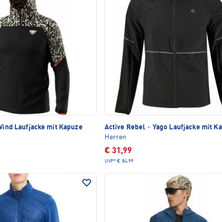
Wind Laufjacke mit Kapuze
Active Rebel
·
Yago Laufjacke mit K
Herren
€ 31,99
UVP*
€ 84,99