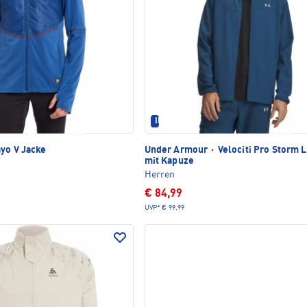
IM SET ERHÄLTLICH
yo V Jacke
Under Armour
·
Velociti Pro Storm 
mit Kapuze
Herren
€ 84,99
UVP*
€ 99,99