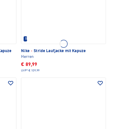
IM SET ERHÄLTLICH
Kapuze
Nike
·
Stride Laufjacke mit Kapuze
Herren
€ 89,99
UVP*
€ 109,99