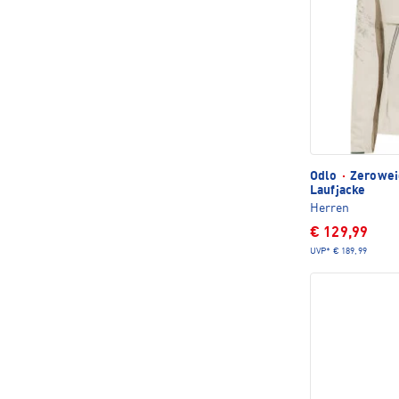
Odlo
·
Zerowei
Laufjacke
Herren
€ 129,99
UVP*
€ 189,99