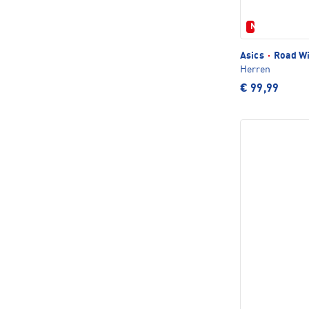
Neu
Asics
·
Road Wi
Herren
€ 99,99