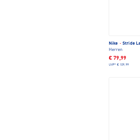
Nike
·
Stride L
Herren
€ 79,99
UVP*
€ 109,99