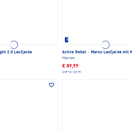
IM SET ERHÄLTLICH
ht 2.0 Laufjacke
Active Rebel
·
Maros Laufjacke mit 
Herren
€ 89,99
UVP*
€ 129,99