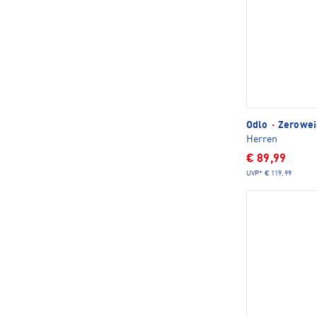
Odlo
·
Zeroweig
Herren
€ 89,99
UVP*
€ 119,99