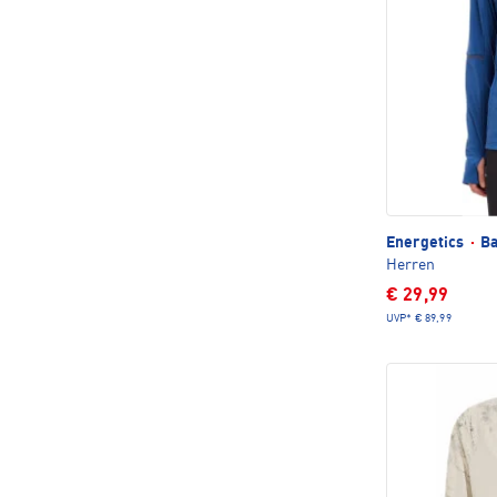
Energetics
·
Ba
Herren
€ 29,99
UVP*
€ 89,99