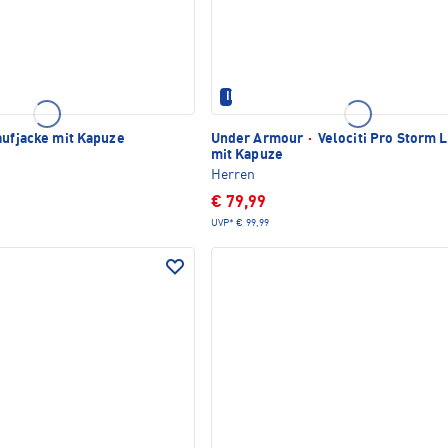
IM SET ERHÄLTLICH
aufjacke mit Kapuze
Under Armour
·
Velociti Pro Storm 
mit Kapuze
Herren
€ 79,99
UVP*
€ 99,99