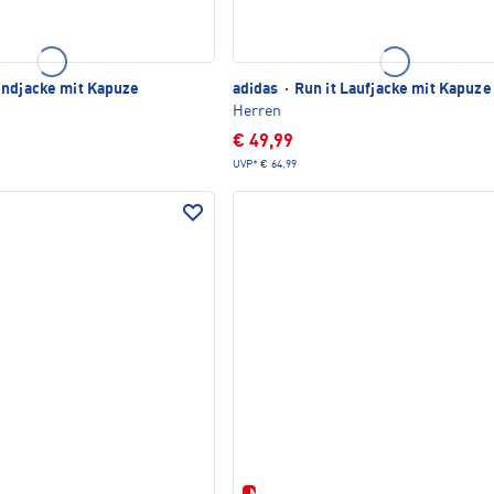
ndjacke mit Kapuze
adidas
·
Run it Laufjacke mit Kapuze
Herren
€ 49,99
UVP*
€ 64,99