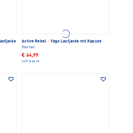
Laufjacke
Active Rebel
·
Yago Laufjacke mit Kapuze
Herren
€ 64,99
UVP*
€ 84,99