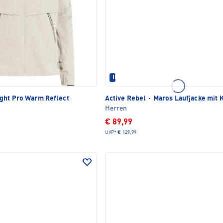
IM SET ERHÄLTLICH
ght Pro Warm Reflect
Active Rebel
·
Maros Laufjacke mit 
Herren
€ 89,99
UVP*
€ 129,99