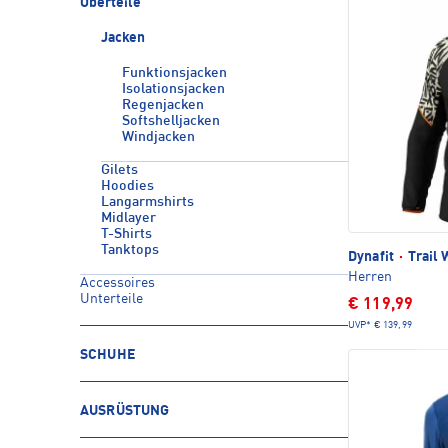
Oberteile
Jacken
Funktionsjacken
Isolationsjacken
Regenjacken
Softshelljacken
Windjacken
Gilets
Hoodies
Langarmshirts
Midlayer
T-Shirts
Tanktops
Dynafit
·
Trail 
Herren
Accessoires
Unterteile
€ 119,99
UVP*
€ 139,99
SCHUHE
AUSRÜSTUNG