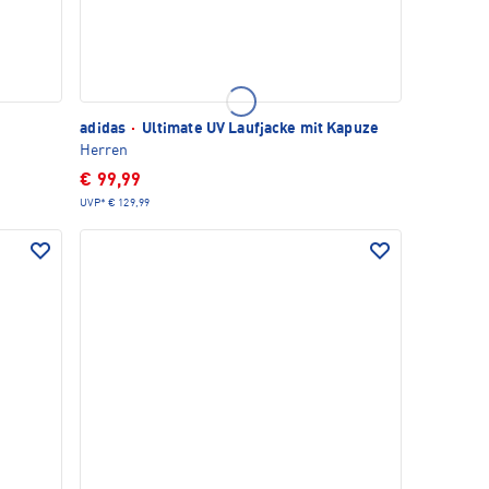
adidas
·
Ultimate UV Laufjacke mit Kapuze
Herren
€ 99,99
UVP*
€ 129,99