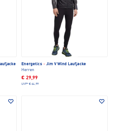
Laufjacke
Energetics
·
Jim V Wind Laufjacke
Herren
€ 29,99
UVP*
€ 64,99