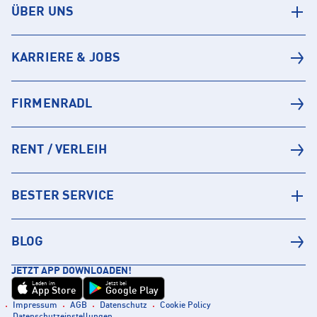
ÜBER UNS
KARRIERE & JOBS
FIRMENRADL
RENT / VERLEIH
BESTER SERVICE
BLOG
JETZT APP DOWNLOADEN!
Laden im
Jetzt bei
App Store
Google Play
Impressum
AGB
Datenschutz
Cookie Policy
Datenschutzeinstellungen