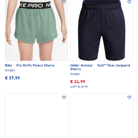
Nike
·
Pro DriFit Fleece Shorts
Under Armour
·
Tech™ Vent Jacquard
Shorts
Kinder
Kinder
€ 37,99
€ 24,99
UVP*
€ 29,99