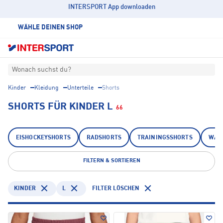
INTERSPORT App downloaden
WÄHLE DEINEN SHOP
Wonach suchst du?
Kinder
Kleidung
Unterteile
Shorts
SHORTS FÜR KINDER L
66
EISHOCKEYSHORTS
RADSHORTS
TRAININGSSHORTS
WAN
FILTERN & SORTIEREN
KINDER
L
FILTER LÖSCHEN