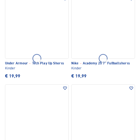
Under Armour
·
Tech Play Up Shorts
Nike
·
Academy 25 7" Fußballshorts
Kinder
Kinder
€ 19,99
€ 19,99