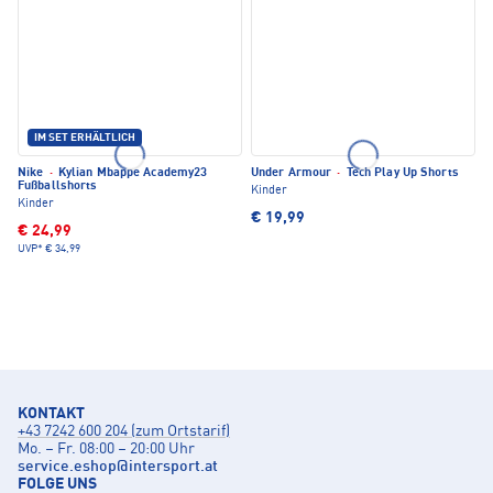
IM SET ERHÄLTLICH
Nike
·
Kylian Mbappe Academy23
Under Armour
·
Tech Play Up Shorts
Fußballshorts
Kinder
Kinder
€ 19,99
€ 24,99
UVP*
€ 34,99
KONTAKT
+43 7242 600 204 (zum Ortstarif)
Mo. – Fr. 08:00 – 20:00 Uhr
service.eshop
@
intersport.at
FOLGE UNS