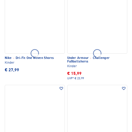
Nike
·
Dri-Fit One Woven Shorts
Under Armour
·
Challenger
Fußballshorts
Kinder
Kinder
€ 27,99
€ 15,99
UVP*
€ 23,99