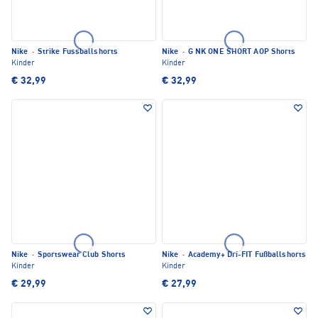
Nike
·
Strike Fussballshorts
Nike
·
G NK ONE SHORT AOP Shorts
Kinder
Kinder
€ 32,99
€ 32,99
Nike
·
Sportswear Club Shorts
Nike
·
Academy+ Dri-FIT Fußballshorts
Kinder
Kinder
€ 29,99
€ 27,99