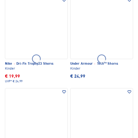
Nike
·
Dri-Fit Trophy23 Shorts
Under Armour
·
Tech™ Shorts
Kinder
Kinder
€ 19,99
€ 24,99
UVP*
€ 24,99