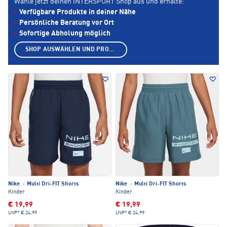
Wähle jetzt deinen INTERSPORT Shop aus und erhalte:
Verfügbare Produkte in deiner Nähe
Persönliche Beratung vor Ort
Sofortige Abholung möglich
SHOP AUSWÄHLEN UND PRODUKTE ANZEIGEN
Nike
·
Multi Dri-FIT Shorts
Nike
·
Multi Dri-FIT Shorts
Kinder
Kinder
€ 19,99
€ 19,99
UVP*
€ 24,99
UVP*
€ 24,99