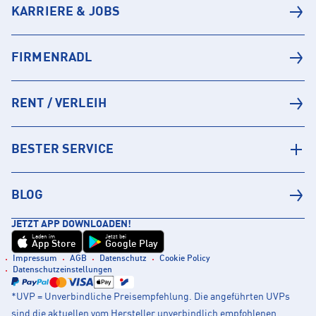
KARRIERE & JOBS
FIRMENRADL
RENT / VERLEIH
BESTER SERVICE
BLOG
JETZT APP DOWNLOADEN!
Laden im
Jetzt bei
App Store
Google Play
Impressum
AGB
Datenschutz
Cookie Policy
Datenschutzeinstellungen
*UVP = Unverbindliche Preisempfehlung. Die angeführten UVPs
sind die aktuellen vom Hersteller unverbindlich empfohlenen