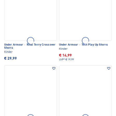
Under Armour
·
Rival Terry Crossover
Under Armour
·
Tech Play Up Shorts
Shorts
Kinder
Kinder
€ 14,99
€ 29,99
UVP*
€ 19,99