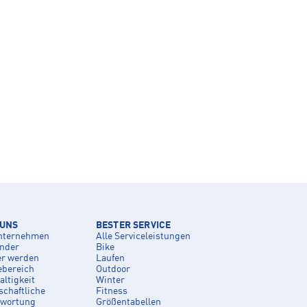
 UNS
BESTER SERVICE
nternehmen
Alle Serviceleistungen
inder
Bike
er werden
Laufen
ebereich
Outdoor
ltigkeit
Winter
schaftliche
Fitness
twortung
Größentabellen