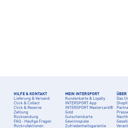
HILFE & KONTAKT
MEIN INTERSPORT
ÜBER
Lieferung & Versand
Kundenkarte & Loyalty
Das U
Click & Collect
INTERSPORT App
Shopf
Click & Reserve
INTERSPORT Mastercard®
Partn
Zahlung
Gold
Press
Rücksendung
Gutscheinkarte
Nachha
FAQ - Häufige Fragen
Gewinnspiele
Gesell
Rückrufaktionen
Zufriedenheitsgarantie
Veran