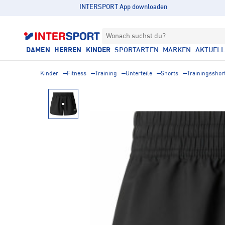
INTERSPORT App downloaden
Wonach suchst du?
DAMEN
HERREN
KINDER
SPORTARTEN
MARKEN
AKTUEL
Kinder
Fitness
Training
Unterteile
Shorts
Trainingsshor