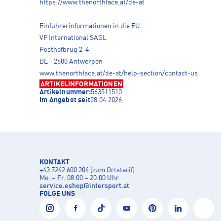
https://www.thenorthface.at/de-at
Einführerinformationen in die EU:
VF International SAGL
Posthofbrug 2-4
BE - 2600 Antwerpen
www.thenorthface.at/de-at/help-section/contact-us
ARTIKELINFORMATIONEN
Artikelnummer:
563511510
Im Angebot seit
28.04.2026
KONTAKT
+43 7242 600 204 (zum Ortstarif)
Mo. – Fr. 08:00 – 20:00 Uhr
service.eshop
@
intersport.at
FOLGE UNS