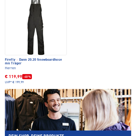
Firefly
·
Dann 20.20 Snowboardhose
mit Träger
Herren
€ 119,99
-40 %
UVP*
€ 199,99