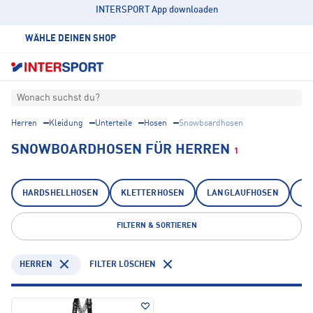
INTERSPORT App downloaden
WÄHLE DEINEN SHOP
Wonach suchst du?
Herren
Kleidung
Unterteile
Hosen
Snowboardhosen
SNOWBOARDHOSEN FÜR HERREN
1
HARDSHELLHOSEN
KLETTERHOSEN
LANGLAUFHOSEN
LA
FILTERN & SORTIEREN
HERREN
FILTER LÖSCHEN