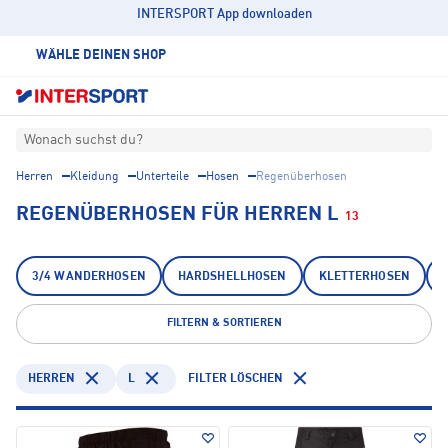
INTERSPORT App downloaden
WÄHLE DEINEN SHOP
Wonach suchst du?
Herren
Kleidung
Unterteile
Hosen
Regenüberhosen
REGENÜBERHOSEN FÜR HERREN L
13
3/4 WANDERHOSEN
HARDSHELLHOSEN
KLETTERHOSEN
FILTERN & SORTIEREN
HERREN
L
FILTER LÖSCHEN