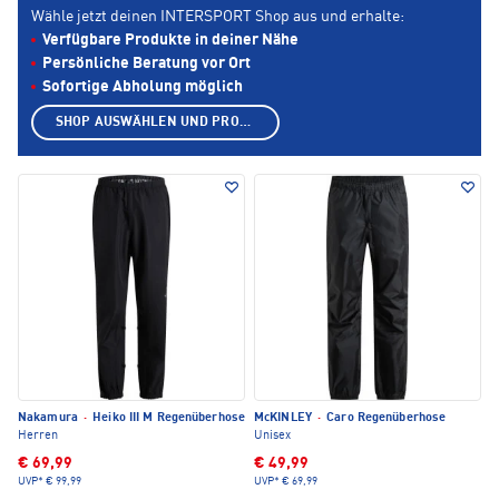
Wähle jetzt deinen INTERSPORT Shop aus und erhalte:
Verfügbare Produkte in deiner Nähe
Persönliche Beratung vor Ort
Sofortige Abholung möglich
SHOP AUSWÄHLEN UND PRODUKTE ANZEIGEN
Nakamura
·
Heiko III M Regenüberhose
McKINLEY
·
Caro Regenüberhose
Herren
Unisex
€ 69,99
€ 49,99
UVP*
€ 99,99
UVP*
€ 69,99