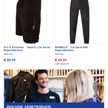
Pro-X Elements
·
Ontario 2,5L kurze
McKINLEY
·
Carlow II AQX
Regenüberhose
Regenüberhose
Herren
Herren
€ 59,99
€ 69,99
UVP*
€ 89,99
DEIN SHOP. DEINE PRODUKTE.