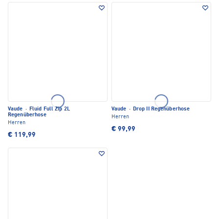
Vaude
·
Fluid Full Zip 2L
Vaude
·
Drop II Regenüberhose
Regenüberhose
Herren
Herren
€ 99,99
€ 119,99