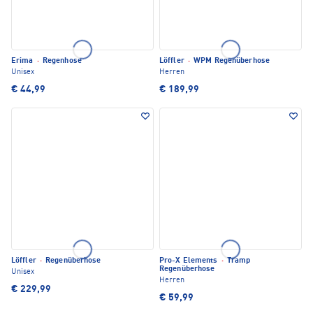
Erima
·
Regenhose
Löffler
·
WPM Regenüberhose
Unisex
Herren
€ 44,99
€ 189,99
Löffler
·
Regenüberhose
Pro-X Elements
·
Tramp
Regenüberhose
Unisex
Herren
€ 229,99
€ 59,99