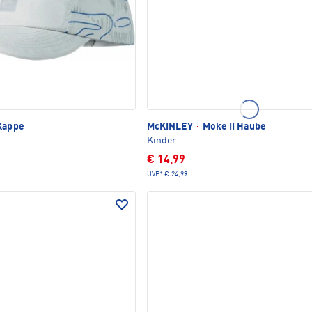
Kappe
McKINLEY
·
Moke II Haube
Kinder
€ 14,99
UVP*
€ 24,99