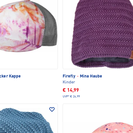
cker Kappe
Firefly
·
Mina Haube
Kinder
€ 14,99
UVP*
€ 24,99