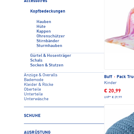
Accessoires
Kopfbedeckungen
Hauben
Hüte
Kappen
Ohrenschützer
Stirnbänder
Sturmhauben
Gürtel & Hosenträger
Schals
Socken & Stutzen
Anzüge & Overalls
Buff
·
Pack Tru
Bademode
Kinder
Kleider & Röcke
Oberteile
€ 20,99
Unterteile
UVP*
€ 29,99
Unterwäsche
SCHUHE
AUSRÜSTUNG