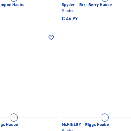
ompon Haube
Spyder
·
Brrr Berry Haube
Kinder
€ 44,99
ggs Haube
McKINLEY
·
Riggs Haube
Kinder