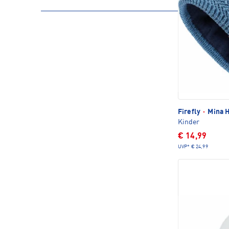
Firefly
·
Mina 
Kinder
€ 14,99
UVP*
€ 24,99