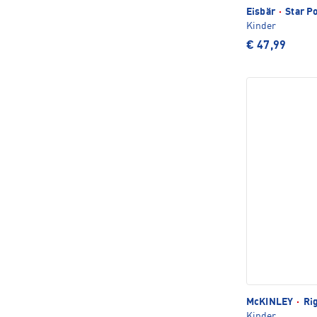
Eisbär
·
Star P
Kinder
€ 47,99
McKINLEY
·
Ri
Kinder