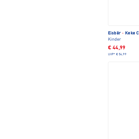
Eisbär
·
Keke C
Kinder
€ 44,99
UVP*
€ 54,99