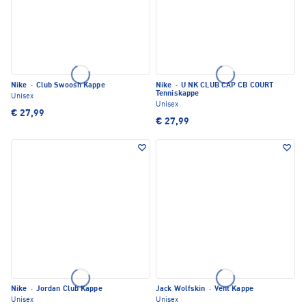
Nike
·
Club Swoosh Kappe
Nike
·
U NK CLUB CAP CB COURT
Tenniskappe
Unisex
Unisex
€ 27,99
€ 27,99
Nike
·
Jordan Club Kappe
Jack Wolfskin
·
Vent Kappe
Unisex
Unisex