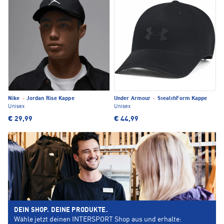
Nike
·
Jordan Rise Kappe
Under Armour
·
StealthForm Kappe
Unisex
Unisex
€ 29,99
€ 44,99
DEIN SHOP. DEINE PRODUKTE.
Wähle jetzt deinen INTERSPORT Shop aus und erhalte: