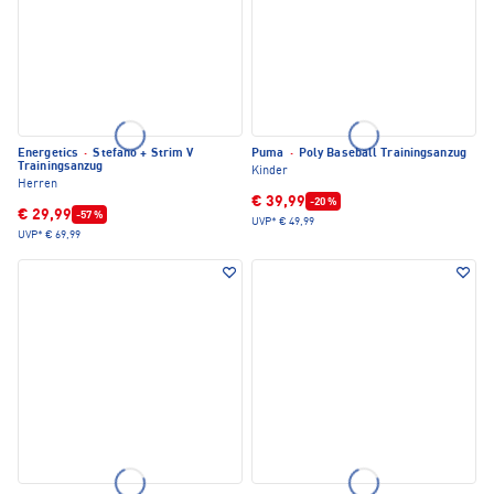
Energetics
·
Stefano + Strim V
Puma
·
Poly Baseball Trainingsanzug
Trainingsanzug
Kinder
Herren
€ 39,99
-20 %
€ 29,99
-57 %
UVP*
€ 49,99
UVP*
€ 69,99