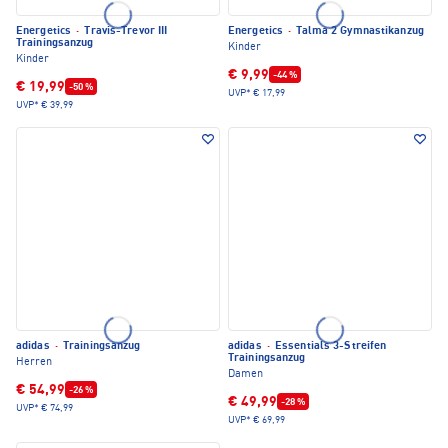
Energetics
·
Travis-Trevor III
Energetics
·
Talma 2 Gymnastikanzug
Trainingsanzug
Kinder
Kinder
€ 9,99
-44 %
€ 19,99
-50 %
UVP*
€ 17,99
UVP*
€ 39,99
adidas
·
Trainingsanzug
adidas
·
Essentials 3-Streifen
Trainingsanzug
Herren
Damen
€ 54,99
-26 %
€ 49,99
-28 %
UVP*
€ 74,99
UVP*
€ 69,99