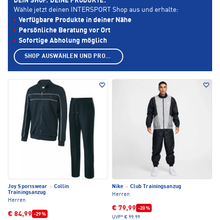
DEIN SHOP. DEINE PRODUKTE.
Wähle jetzt deinen INTERSPORT Shop aus und erhalte:
Verfügbare Produkte in deiner Nähe
Persönliche Beratung vor Ort
Sofortige Abholung möglich
SHOP AUSWÄHLEN UND PRODUKTE ANZEIGEN
Joy Sportswear
·
Collin
Nike
·
Club Trainingsanzug
Trainingsanzug
Herren
Herren
€ 79,99
-20 %
€ 84,99
-29 %
UVP*
€ 99,99