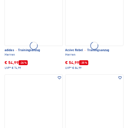
adidas
·
Trainingsanzug
Active Rebel
·
Trainingsanzug
Herren
Herren
€ 54,99
€ 54,99
-26 %
-35 %
UVP*
€ 74,99
UVP*
€ 84,99