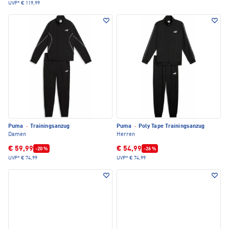
UVP*
€ 119,99
Puma
·
Trainingsanzug
Puma
·
Poly Tape Trainingsanzug
Damen
Herren
€ 59,99
€ 54,99
-20 %
-26 %
UVP*
€ 74,99
UVP*
€ 74,99