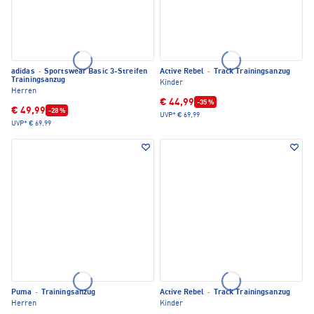
adidas
·
Sportswear Basic 3-Streifen
Active Rebel
·
Track Trainingsanzug
Trainingsanzug
Kinder
Herren
€ 44,99
-35 %
€ 49,99
-28 %
UVP*
€ 69,99
UVP*
€ 69,99
Puma
·
Trainingsanzug
Active Rebel
·
Track Trainingsanzug
Herren
Kinder