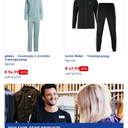
adidas
·
Essentials 3-Streifen
Active Rebel
·
Trainingsanzug
Trainingsanzug
Herren
Damen
€ 47,99
-40 %
€ 54,99
-21 %
UVP*
€ 79,99
UVP*
€ 69,99