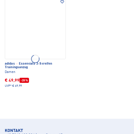
adidas
·
Essentials 3-Streifen
Trainingsanzug
Damen
€ 49,99
-28 %
UVP*
€ 69,99
KONTAKT