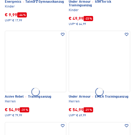
Energetics
·
Talma 2 Gymnastikanzug
Under Armour
·
Icon Strick
Trainingsanzug
Kinder
Kinder
€ 9,99
-44 %
€ 49,99
-23 %
UVP*
€ 17,99
UVP*
€ 64,99
Active Rebel
·
Trainingsanzug
Under Armour
·
EMEA Trainingsanzug
Herren
Herren
€ 54,99
€ 54,99
-31 %
-21 %
UVP*
€ 79,99
UVP*
€ 69,99