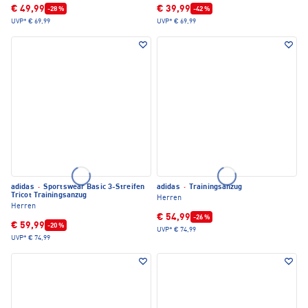
€ 49,99
€ 39,99
-28 %
-42 %
UVP*
€ 69,99
UVP*
€ 69,99
adidas
·
Sportswear Basic 3-Streifen
adidas
·
Trainingsanzug
Tricot Trainingsanzug
Herren
Herren
€ 54,99
-26 %
€ 59,99
-20 %
UVP*
€ 74,99
UVP*
€ 74,99