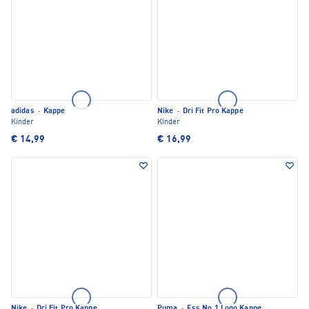
adidas
·
Kappe
Nike
·
Dri Fit Pro Kappe
Kinder
Kinder
€ 14,99
€ 16,99
Nike
·
Dri Fit Pro Kappe
Puma
·
Ess No.1 Logo Kappe