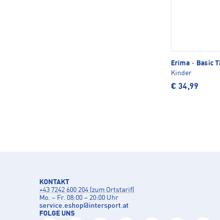
Erima
·
Basic T
Kinder
€ 34,99
KONTAKT
+43 7242 600 204 (zum Ortstarif)
Mo. – Fr. 08:00 – 20:00 Uhr
service.eshop
@
intersport.at
FOLGE UNS