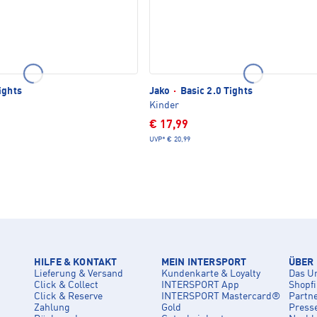
ights
Jako
·
Basic 2.0 Tights
Kinder
€ 17,99
UVP*
€ 20,99
HILFE & KONTAKT
MEIN INTERSPORT
ÜBER
Lieferung & Versand
Kundenkarte & Loyalty
Das U
Click & Collect
INTERSPORT App
Shopf
Click & Reserve
INTERSPORT Mastercard®
Partn
Zahlung
Gold
Press