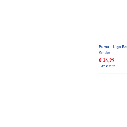
Puma
·
Liga Ba
Kinder
€ 34,99
UVP*
€ 39,99