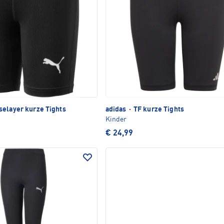
selayer kurze Tights
adidas
·
TF kurze Tights
Kinder
€ 24,99