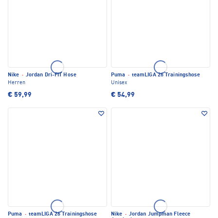
Nike
·
Jordan Dri-FIT Hose
Puma
·
teamLIGA 26 Trainingshose
Herren
Unisex
€ 59,99
€ 54,99
Puma
·
teamLIGA 26 Trainingshose
Nike
·
Jordan Jumpman Fleece