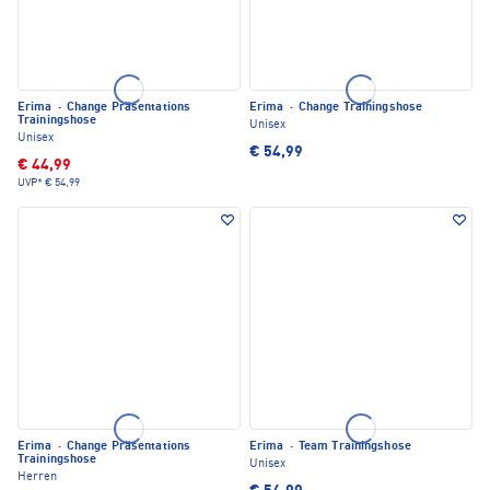
Erima
·
Change Präsentations
Erima
·
Change Trainingshose
Trainingshose
Unisex
Unisex
€ 54,99
€ 44,99
UVP*
€ 54,99
Erima
·
Change Präsentations
Erima
·
Team Trainingshose
Trainingshose
Unisex
Herren