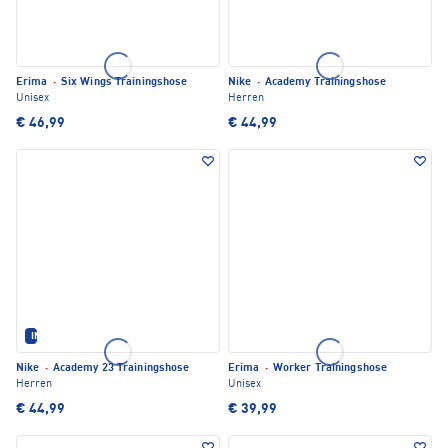
Erima
·
Six Wings Trainingshose
Nike
·
Academy Trainingshose
Unisex
Herren
€ 46,99
€ 44,99
IM SET ERHÄLTLICH
Nike
·
Academy 23 Trainingshose
Erima
·
Worker Trainingshose
Herren
Unisex
€ 44,99
€ 39,99