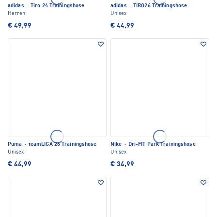
adidas
·
Tiro 24 Trainingshose
adidas
·
TIRO26 Trainingshose
Herren
Unisex
€ 49,99
€ 44,99
Puma
·
teamLIGA 26 Trainingshose
Nike
·
Dri-FIT Park Trainingshose
Unisex
Unisex
€ 44,99
€ 34,99