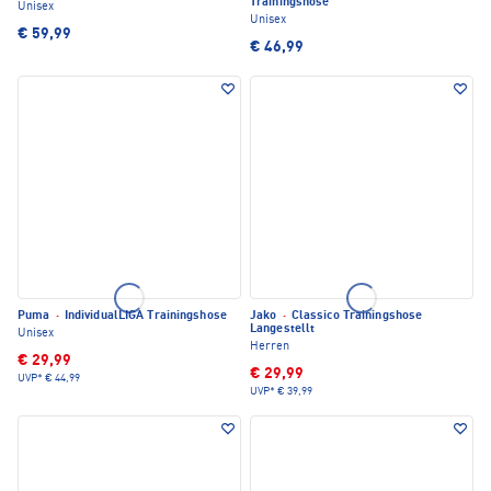
Trainingshose
Unisex
Unisex
€ 59,99
€ 46,99
Puma
·
IndividualLIGA Trainingshose
Jako
·
Classico Trainingshose
Langestellt
Unisex
Herren
€ 29,99
€ 29,99
UVP*
€ 44,99
UVP*
€ 39,99