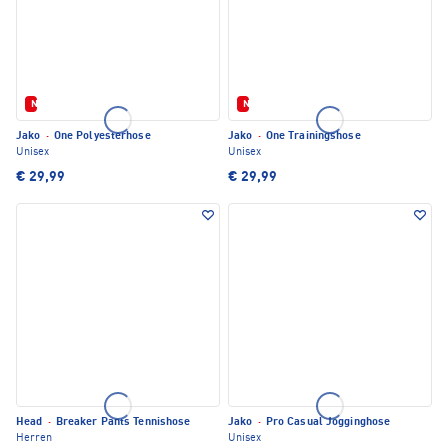
Neu
Neu
Jako
·
One Polyesterhose
Jako
·
One Trainingshose
Unisex
Unisex
€ 29,99
€ 29,99
Head
·
Breaker Pants Tennishose
Jako
·
Pro Casual Jogginghose
Herren
Unisex