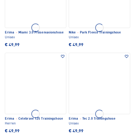
Erima
·
Miami 3.0 Präsentationshose
Nike
·
Park Fleece Trainingshose
Unisex
Unisex
€ 49,99
€ 49,99
Erima
·
Celebrate 125 Trainingshose
Erima
·
Tec 2.0 Trainingshose
Herren
Unisex
€ 49,99
€ 49,99