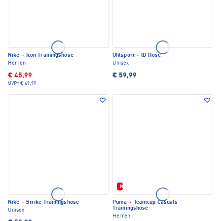
Nike
·
Icon Trainingshose
Uhlsport
·
ID Hose
Herren
Unisex
€ 45,99
€ 59,99
UVP*
€ 69,99
Neu
Nike
·
Strike Trainingshose
Puma
·
Teamcup Casuals
Trainingshose
Unisex
Herren