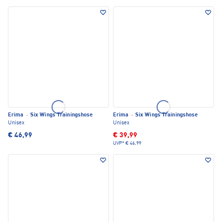
Erima
·
Six Wings Trainingshose
Erima
·
Six Wings Trainingshose
Unisex
Unisex
€ 46,99
€ 39,99
UVP*
€ 46,99