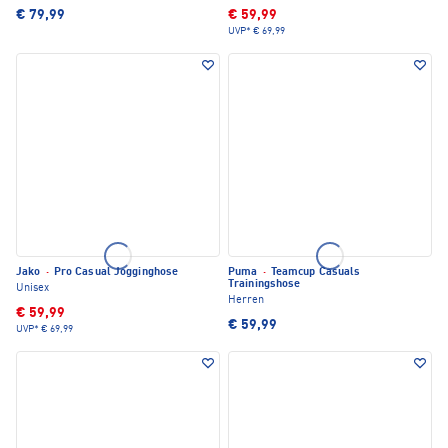
€ 79,99
€ 59,99
UVP*
€ 69,99
Jako
·
Pro Casual Jogginghose
Puma
·
Teamcup Casuals
Trainingshose
Unisex
Herren
€ 59,99
€ 59,99
UVP*
€ 69,99