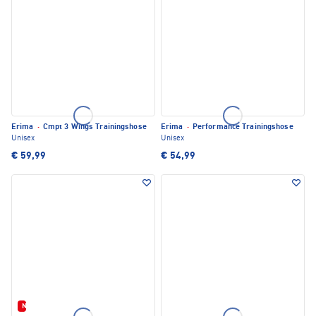
Erima
·
Cmpt 3 Wings Trainingshose
Erima
·
Performance Trainingshose
Unisex
Unisex
€ 59,99
€ 54,99
Neu