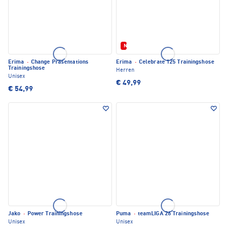
Neu
Erima
·
Change Präsentations
Erima
·
Celebrate 125 Trainingshose
Trainingshose
Herren
Unisex
€ 49,99
€ 54,99
Jako
·
Power Trainingshose
Puma
·
teamLIGA 26 Trainingshose
Unisex
Unisex