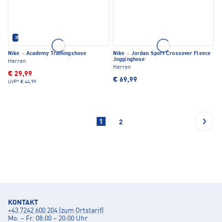
IM SET ERHÄLTLICH
Nike
·
Academy Trainingshose
Nike
·
Jordan Sport Crossover Fleece
Jogginghose
Herren
Herren
€ 29,99
€ 69,99
UVP*
€ 44,99
1
2
KONTAKT
+43 7242 600 204 (zum Ortstarif)
Mo. – Fr. 08:00 – 20:00 Uhr