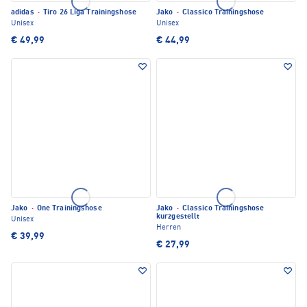
adidas
·
Tiro 26 Liga Trainingshose
Jako
·
Classico Trainingshose
Unisex
Unisex
€ 49,99
€ 44,99
Jako
·
One Trainingshose
Jako
·
Classico Trainingshose
kurzgestellt
Unisex
Herren
€ 39,99
€ 27,99