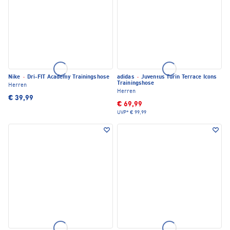
Nike
·
Dri-FIT Academy Trainingshose
adidas
·
Juventus Turin Terrace Icons
Trainingshose
Herren
Herren
€ 39,99
€ 69,99
UVP*
€ 99,99