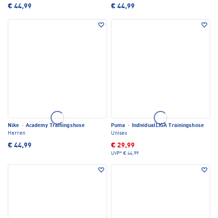
€ 44,99
€ 44,99
Nike
·
Academy Trainingshose
Puma
·
IndividualLIGA Trainingshose
Herren
Unisex
€ 44,99
€ 29,99
UVP*
€ 44,99