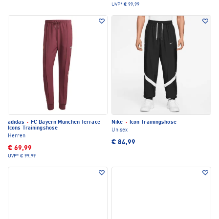
UVP*
€ 99,99
adidas
·
FC Bayern München Terrace
Nike
·
Icon Trainingshose
Icons Trainingshose
Unisex
Herren
€ 84,99
€ 69,99
UVP*
€ 99,99