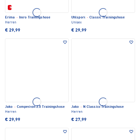
Neu
Erima
·
Intro Trainingshose
Uhlsport
·
Classic Trainingshose
Herren
Unisex
€ 29,99
€ 29,99
Jako
·
Competiton 2.0 Trainingshose
Jako
·
N Classico Trainingshose
Herren
Herren
€ 29,99
€ 27,99