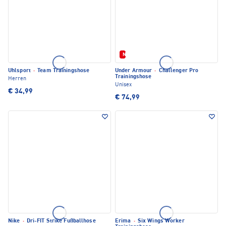
Neu
Uhlsport
·
Team Trainingshose
Under Armour
·
Challenger Pro
Trainingshose
Herren
Unisex
€ 34,99
€ 74,99
Nike
·
Dri-FIT Strike Fußballhose
Erima
·
Six Wings Worker