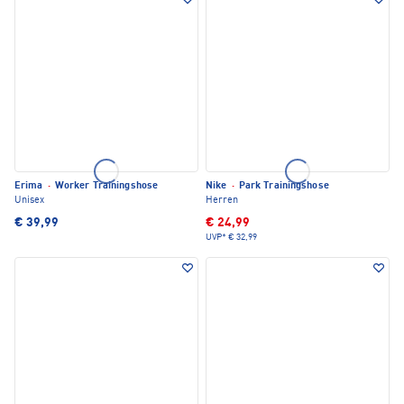
Erima
·
Worker Trainingshose
Nike
·
Park Trainingshose
Unisex
Herren
€ 39,99
€ 24,99
UVP*
€ 32,99