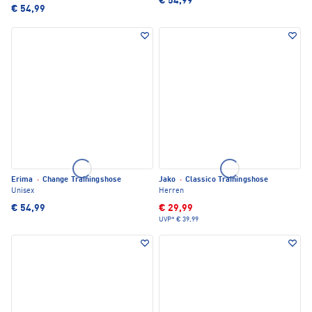
€ 54,99
€ 54,99
Erima
·
Change Trainingshose
Jako
·
Classico Trainingshose
Unisex
Herren
€ 54,99
€ 29,99
UVP*
€ 39,99