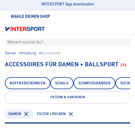
INTERSPORT App downloaden
WÄHLE DEINEN SHOP
Wonach suchst du?
Damen
Kleidung
Accessoires
ACCESSOIRES FÜR DAMEN • BALLSPORT
376
KOPFBEDECKUNGEN
SCHALS
SCHWEISSBÄNDER
SOCKEN
FILTERN & SORTIEREN
DAMEN
FILTER LÖSCHEN