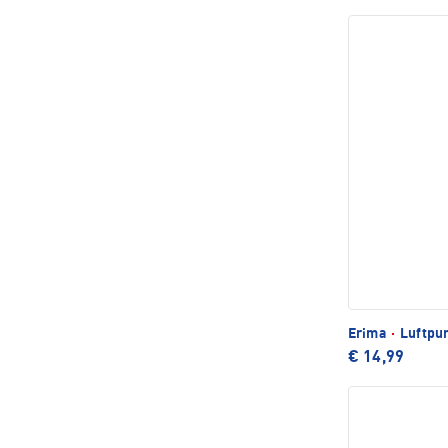
Erima
·
Luftpu
€ 14,99