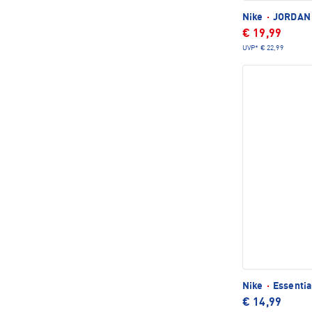
Nike
·
JORDAN 
€ 19,99
UVP*
€ 22,99
Nike
·
Essentia
€ 14,99