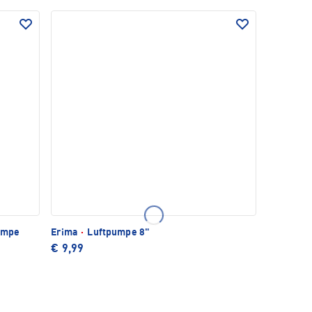
umpe
Erima
·
Luftpumpe 8"
€ 9,99