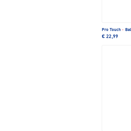
Pro Touch
·
Ba
€ 22,99