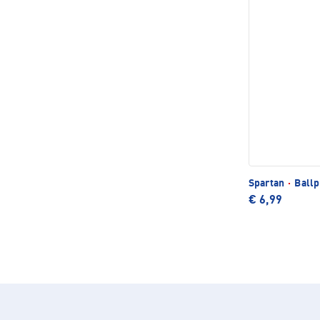
Spartan
·
Ball
€ 6,99