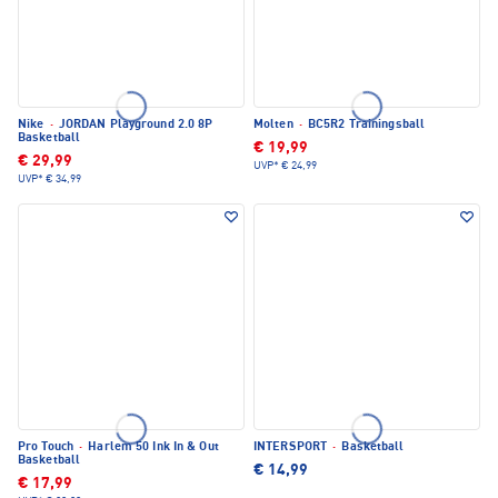
Nike
·
JORDAN Playground 2.0 8P
Molten
·
BC5R2 Trainingsball
Basketball
€ 19,99
€ 29,99
UVP*
€ 24,99
UVP*
€ 34,99
Pro Touch
·
Harlem 50 Ink In & Out
INTERSPORT
·
Basketball
Basketball
€ 14,99
€ 17,99