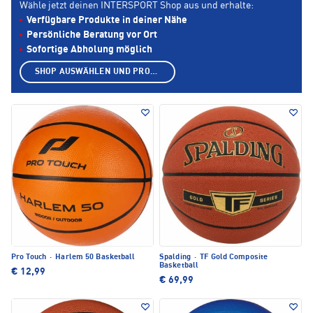
Wähle jetzt deinen INTERSPORT Shop aus und erhalte:
Verfügbare Produkte in deiner Nähe
Persönliche Beratung vor Ort
Sofortige Abholung möglich
SHOP AUSWÄHLEN UND PRODUKTE ANZEIGEN
Pro Touch
·
Harlem 50 Basketball
Spalding
·
TF Gold Composite
Basketball
€ 12,99
€ 69,99