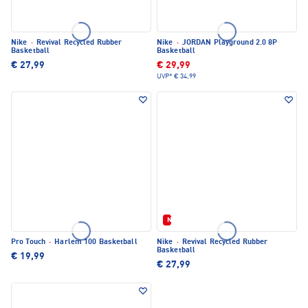
Nike
·
Revival Recycled Rubber
Nike
·
JORDAN Playground 2.0 8P
Basketball
Basketball
€ 27,99
€ 29,99
UVP*
€ 34,99
Neu
Pro Touch
·
Harlem 100 Basketball
Nike
·
Revival Recycled Rubber
Basketball
€ 19,99
€ 27,99