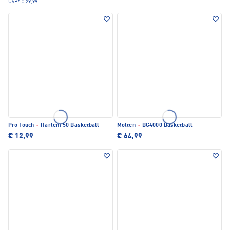
UVP*
€ 29,99
Pro Touch
·
Harlem 50 Basketball
Molten
·
BG4000 Basketball
€ 12,99
€ 64,99