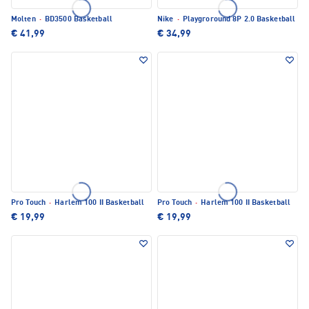
Molten
·
BD3500 Basketball
Nike
·
Playgroround 8P 2.0 Basketball
€ 41,99
€ 34,99
Pro Touch
·
Harlem 100 II Basketball
Pro Touch
·
Harlem 100 II Basketball
€ 19,99
€ 19,99