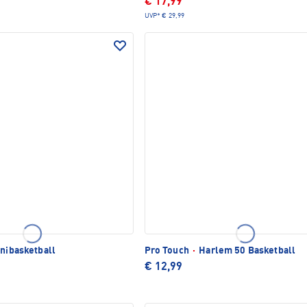
€ 17,99
UVP*
€ 29,99
inibasketball
Pro Touch
·
Harlem 50 Basketball
€ 12,99